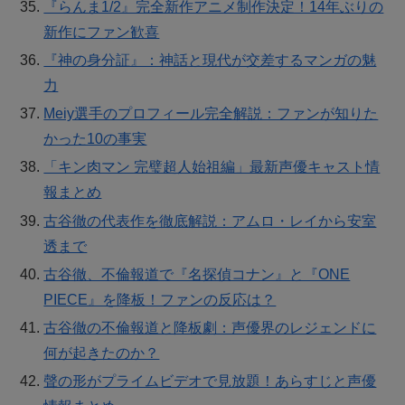
『らんま1/2』完全新作アニメ制作決定！14年ぶりの
新作にファン歓喜
『神の身分証』：神話と現代が交差するマンガの魅
力
Meiy選手のプロフィール完全解説：ファンが知りた
かった10の事実
「キン肉マン 完璧超人始祖編」最新声優キャスト情
報まとめ
古谷徹の代表作を徹底解説：アムロ・レイから安室
透まで
古谷徹、不倫報道で『名探偵コナン』と『ONE
PIECE』を降板！ファンの反応は？
古谷徹の不倫報道と降板劇：声優界のレジェンドに
何が起きたのか？
聲の形がプライムビデオで見放題！あらすじと声優