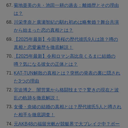
菊地亜美の夫・池田一耕の過去：離婚歴とその理由
は？
川栄李奈と廣瀬智紀の馴れ初めは略奪婚？舞台共演
から始まった恋の真相とは？
【2025年最新】今田美桜の歴代彼氏9人は誰？噂の
真相と恋愛遍歴を徹底解説！
【2025年最新】令和ロマン高比良くるまに結婚の
噂？気になる彼女の正体とは？
KAT-TUN解散の真相とは？突然の発表の裏に隠され
た3つの理由
宮迫博之、闇営業から格闘技まで？驚きの現在と波
乱の軌跡を徹底解説！
女優・奈緒の結婚の真相とは？歴代彼氏5人と噂され
た相手を徹底調査！
元AKB48の福留光帆が競艇界で大ブレイク中？ボー