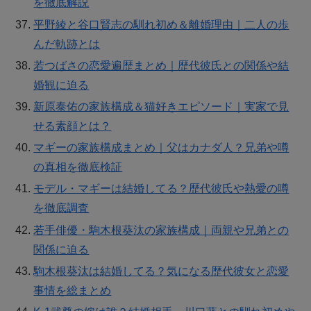
を徹底解説
平野綾と谷口賢志の馴れ初め＆離婚理由｜二人の歩
んだ軌跡とは
若つばさの恋愛遍歴まとめ｜歴代彼氏との関係や結
婚観に迫る
新原泰佑の家族構成＆猫好きエピソード｜実家で見
せる素顔とは？
マギーの家族構成まとめ｜父はカナダ人？兄弟や噂
の真相を徹底検証
モデル・マギーは結婚してる？歴代彼氏や熱愛の噂
を徹底調査
若手俳優・駒木根葵汰の家族構成｜両親や兄弟との
関係に迫る
駒木根葵汰は結婚してる？気になる歴代彼女と恋愛
事情を総まとめ