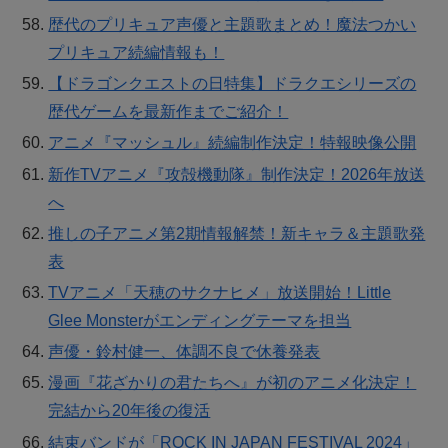
歴代のプリキュア声優と主題歌まとめ！魔法つかい
プリキュア続編情報も！
【ドラゴンクエストの日特集】ドラクエシリーズの
歴代ゲームを最新作までご紹介！
アニメ『マッシュル』続編制作決定！特報映像公開
新作TVアニメ『攻殻機動隊』制作決定！2026年放送
へ
推しの子アニメ第2期情報解禁！新キャラ＆主題歌発
表
TVアニメ「天穂のサクナヒメ」放送開始！Little
Glee Monsterがエンディングテーマを担当
声優・鈴村健一、体調不良で休養発表
漫画『花ざかりの君たちへ』が初のアニメ化決定！
完結から20年後の復活
結束バンドが「ROCK IN JAPAN FESTIVAL 2024」