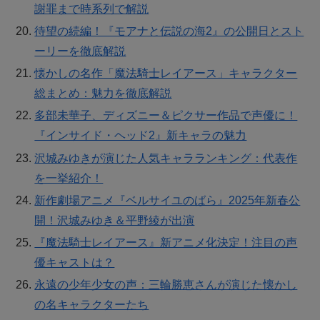
謝罪まで時系列で解説
待望の続編！『モアナと伝説の海2』の公開日とスト
ーリーを徹底解説
懐かしの名作「魔法騎士レイアース」キャラクター
総まとめ：魅力を徹底解説
多部未華子、ディズニー＆ピクサー作品で声優に！
『インサイド・ヘッド2』新キャラの魅力
沢城みゆきが演じた人気キャラランキング：代表作
を一挙紹介！
新作劇場アニメ『ベルサイユのばら』2025年新春公
開！沢城みゆき＆平野綾が出演
『魔法騎士レイアース』新アニメ化決定！注目の声
優キャストは？
永遠の少年少女の声：三輪勝恵さんが演じた懐かし
の名キャラクターたち