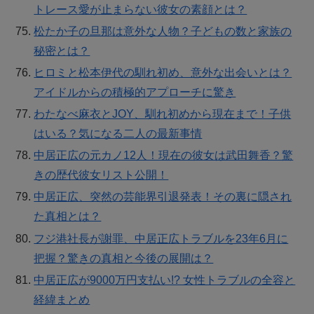
トレース愛が止まらない彼女の素顔とは？
松たか子の旦那は意外な人物？子どもの数と家族の
秘密とは？
ヒロミと松本伊代の馴れ初め、意外な出会いとは？
アイドルからの積極的アプローチに驚き
わたなべ麻衣とJOY、馴れ初めから現在まで！子供
はいる？気になる二人の最新事情
中居正広の元カノ12人！現在の彼女は武田舞香？驚
きの歴代彼女リスト公開！
中居正広、突然の芸能界引退発表！その裏に隠され
た真相とは？
フジ港社長が謝罪、中居正広トラブルを23年6月に
把握？驚きの真相と今後の展開は？
中居正広が9000万円支払い!? 女性トラブルの全容と
経緯まとめ