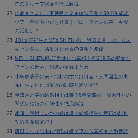
在のグループ状況を徹底解説
山崎まさよし、不整脈による体調不良で30周年記念
ツアー全公演中止を発表｜理由・ファンの声・今後
の活動は？
JO1大平祥生とME:I SHIZUKU（飯田栞月）の二股ス
キャンダル、活動休止発表の真相と波紋
ME:I・SHIZUKU活動休止の真相｜規定違反の発覚と
ファンの反応、報道の全容まとめ
小島瑠璃子の夫・北村功太とは何者？人間国宝の家
系に生まれた起業家の軌跡と愛の物語
重盛さと美の結婚相手は誰？6年交際の一般男性との
関係や結婚の可能性を徹底解説
霜降り明星せいやの嫁は誰？結婚相手の素顔や馴れ
初めを徹底解説！
唐田えりかの歴代彼氏は誰？噂から真相まで徹底調