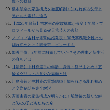
優への軌跡
橋本環奈の家族構成を徹底解剖！知られざる父母と
兄たちの素顔に迫る
【2025年最新】吉村崇の家族構成が激変！学歴・プ
ロフィールから見る破天荒芸人の素顔
ノブコブ吉村が電撃結婚発表！30代事務職女性との
馴れ初めとは？破天荒エピソードも
加護亜依、2年前に離婚していた？その理由と新生活
の真相とは
【最新】中村克選手の年齢・身長・経歴まとめ！五
輪メダリストの意外な素顔とは
川島海荷と中村克の電撃結婚！知られざる馴れ初め
と交際秘話を完全解説
斉藤由貴の家族構成が明らかに！離婚後の新たな絆
と3人の子どもたちの今