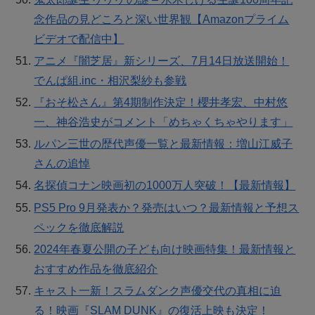
念作品の見どころと深い世界観【Amazonプライム
ビデオで配信中】
アニメ『闇芝居』新シリーズ、7月14日放送開始！
でんぱ組.inc・相沢梨紗も参戦
『おそ松さん』第4期制作決定！櫻井孝宏、中村悠
一、神谷浩史がコメント「めちゃくちゃやります」
ルパン三世の歴代声優一覧と最新情報：増山江威子
さんの追悼
名探偵コナン映画初の1000万人突破！【最新情報】
PS5 Pro 9月発表か？発売はいつ？最新情報と予想ス
ペックを徹底解説
2024年春夏公開の子ども向け映画特集！最新情報と
おすすめ作品を徹底紹介
キャスト一新！スラムダンク声優交代の真相に迫
る！映画『SLAM DUNK』の復活上映も決定！