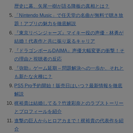
歴史に幕、矢尾一樹が語る降板の真相とは？
「Nintendo Music」で任天堂の名曲が無料で聴き放
題！アプリの魅力を徹底解説
『東京リベンジャーズ』マイキー役の声優・林勇が
結婚！代表作と共に振り返るキャリア
『ドラゴンボールDAIMA』声優大幅変更の衝撃！そ
の理由と視聴者の反応
『弥助』ゲーム延期 – 問題解決への一歩か、それと
も新たな火種に？
PS5 Pro予約開始！販売日はいつ？最新情報を徹底
解説
梶裕貴は結婚してる？竹達彩奈とのラブストーリー
とプロフィールを紹介
進撃の巨人からヒロアカまで！梶裕貴の代表作を紹
介