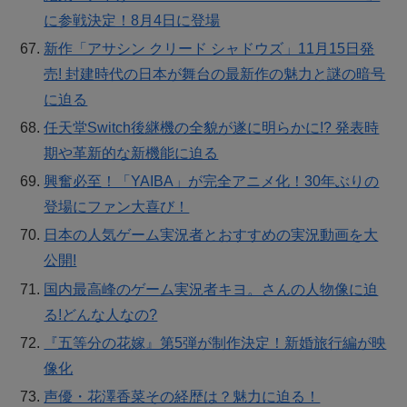
に参戦決定！8月4日に登場
新作「アサシン クリード シャドウズ」11月15日発
売! 封建時代の日本が舞台の最新作の魅力と謎の暗号
に迫る
任天堂Switch後継機の全貌が遂に明らかに!? 発表時
期や革新的な新機能に迫る
興奮必至！「YAIBA」が完全アニメ化！30年ぶりの
登場にファン大喜び！
日本の人気ゲーム実況者とおすすめの実況動画を大
公開!
国内最高峰のゲーム実況者キヨ。さんの人物像に迫
る!どんな人なの?
『五等分の花嫁』第5弾が制作決定！新婚旅行編が映
像化
声優・花澤香菜その経歴は？魅力に迫る！