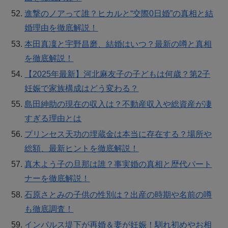
進撃のノアって誰？ヒカルと“交際0日婚”の真相と結
婚理由を徹底解説！
本田真凜と宇野昌磨、結婚はいつ？最新の噂と真相
を徹底解説！
【2025年最新】河北麻友子の子どもは何歳？第2子
妊娠で家族構成はどう変わる？
島田紳助の現在の収入は？不動産収入や総資産が凄
すぎる理由とは
プリンセス天功の埋蔵金は本当に存在する？場所や
総額、最新ヒントを徹底解説！
真木よう子の旦那は誰？事実婚の真相と歴代パート
ナーを徹底解説！
石原さとみの子供の性別は？出産の時期や名前の噂
も徹底調査！
インパルス堤下が再婚＆妻が妊娠！馴れ初めやお相