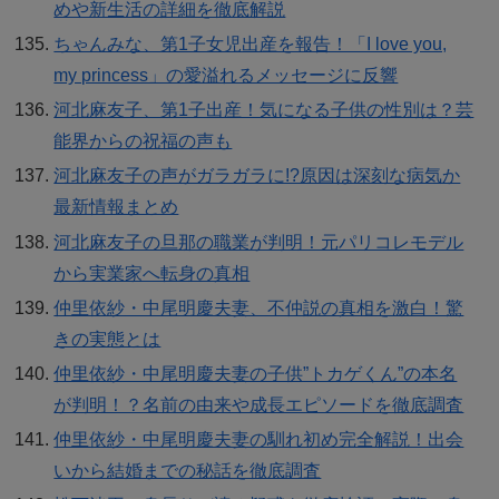
めや新生活の詳細を徹底解説
ちゃんみな、第1子女児出産を報告！「I love you,
my princess」の愛溢れるメッセージに反響
河北麻友子、第1子出産！気になる子供の性別は？芸
能界からの祝福の声も
河北麻友子の声がガラガラに!?原因は深刻な病気か
最新情報まとめ
河北麻友子の旦那の職業が判明！元パリコレモデル
から実業家へ転身の真相
仲里依紗・中尾明慶夫妻、不仲説の真相を激白！驚
きの実態とは
仲里依紗・中尾明慶夫妻の子供”トカゲくん”の本名
が判明！？名前の由来や成長エピソードを徹底調査
仲里依紗・中尾明慶夫妻の馴れ初め完全解説！出会
いから結婚までの秘話を徹底調査