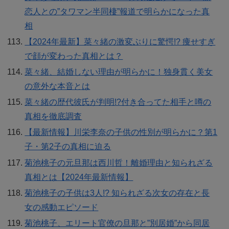
恋人との”タワマン半同棲”報道で明らかになった真
相
【2024年最新】菜々緒の激変ぶりに驚愕!? 痩せすぎ
で顔が変わった真相とは？
菜々緒、結婚しない理由が明らかに！独身貫く美女
の意外な本音とは
菜々緒の歴代彼氏が判明!?付き合ってた相手と噂の
真相を徹底調査
【最新情報】川栄李奈の子供の性別が明らかに？第1
子・第2子の真相に迫る
菊池桃子の元旦那は西川哲！離婚理由と知られざる
真相とは【2024年最新情報】
菊池桃子の子供は3人!? 知られざる次女の存在と長
女の感動エピソード
菊池桃子、エリート官僚の旦那と”別居婚”から同居