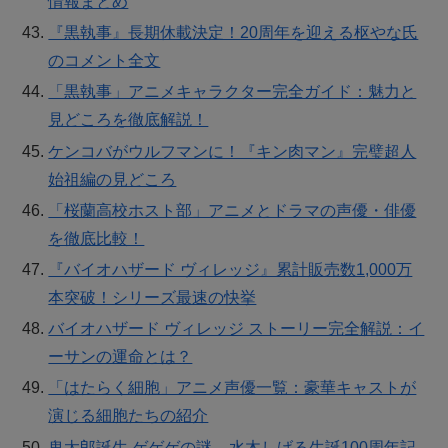
情報まとめ
『黒執事』長期休載決定！20周年を迎える枢やな氏
のコメント全文
「黒執事」アニメキャラクター完全ガイド：魅力と
見どころを徹底解説！
ケンコバがウルフマンに！『キン肉マン』完璧超人
始祖編の見どころ
「桜蘭高校ホスト部」アニメとドラマの声優・俳優
を徹底比較！
『バイオハザード ヴィレッジ』累計販売数1,000万
本突破！シリーズ最速の快挙
バイオハザード ヴィレッジ ストーリー完全解説：イ
ーサンの運命とは？
「はたらく細胞」アニメ声優一覧：豪華キャストが
演じる細胞たちの紹介
鬼太郎誕生 ゲゲゲの謎 – 水木しげる生誕100周年記