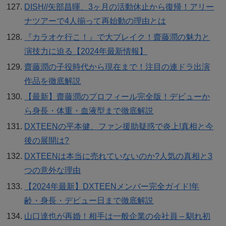
DISH//矢部昌暉、3ヶ月の活動休止から復帰！アリー
ナツアーで4人揃って再始動の理由とは
『カラオケ行こ！』で大ブレイク！齋藤潤の魅力と
演技力に迫る【2024年最新情報】
齋藤潤の子役時代から現在まで！注目の連ドラ出演
作品を徹底解説
【最新】齋藤潤のプロフィール完全版！デビューか
ら身長・体重・血液型まで徹底解説
DXTEENの平本健、ファン援助疑惑で炎上!真相と今
後の展開は?
DXTEENは本当に売れていないのか?人気の真相と3
つの意外な理由
【2024年最新】DXTEENメンバー完全ガイド!年
齢・身長・デビュー日まで徹底解説
山口達也が再婚！相手は一般企業の会社員 – 馴れ初