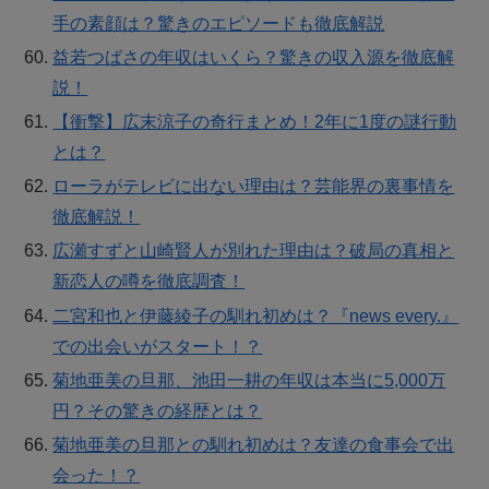
手の素顔は？驚きのエピソードも徹底解説
益若つばさの年収はいくら？驚きの収入源を徹底解
説！
【衝撃】広末涼子の奇行まとめ！2年に1度の謎行動
とは？
ローラがテレビに出ない理由は？芸能界の裏事情を
徹底解説！
広瀬すずと山崎賢人が別れた理由は？破局の真相と
新恋人の噂を徹底調査！
二宮和也と伊藤綾子の馴れ初めは？『news every.』
での出会いがスタート！？
菊地亜美の旦那、池田一耕の年収は本当に5,000万
円？その驚きの経歴とは？
菊地亜美の旦那との馴れ初めは？友達の食事会で出
会った！？