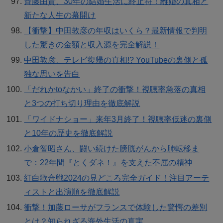
斉藤由貴、30年の結婚生活に終止符！離婚の真相と
新たな人生の幕開け
【衝撃】中田敦彦の年収はいくら？最新情報で判明
した驚きの金額と収入源を完全解説！
中田敦彦、テレビ復帰の真相!? YouTubeの裏側と孤
独な思いを告白
「だれかtoなかい」終了の衝撃！視聴率急落の真相
と3つの打ち切り理由を徹底解説
「ワイドナショー」来年3月終了！視聴率低迷の裏側
と10年の歴史を徹底解説
小倉智昭さん、闘い続けた膀胱がんから肺転移ま
で：22年間『とくダネ！』を支えた不屈の精神
紅白歌合戦2024の見どころ完全ガイド！注目アーテ
ィストと出演順を徹底解説
衝撃！加藤ローサがフランスで体験した驚愕の差別
とは？知られざる海外生活の真実