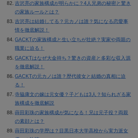
吉沢亮の家族構成が明らかに？4人兄弟の秘密と驚き
の家族ルールとは？
吉沢亮は結婚してる？元カノは誰？気になる恋愛事
情を徹底解説！
GACKTの家族構成と生い立ちが壮絶？実家や両親の
職業に迫る！
GACKTはなぜ大金持ち？驚きの資産と多彩な収入源
を徹底解説！
GACKTの元カノは誰？歴代彼女と結婚の真相に迫
る！
寺脇康文の嫁は元女優？子どもは3人？知られざる家
族構成を徹底解説
蒔田彩珠の家族構成が気になる！兄は元子役？両親
の素顔とは？
蒔田彩珠の学歴は？目黒日本大学高校から実力派女