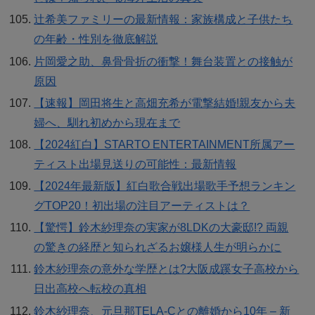
辻希美ファミリーの最新情報：家族構成と子供たち
の年齢・性別を徹底解説
片岡愛之助、鼻骨骨折の衝撃！舞台装置との接触が
原因
【速報】岡田将生と高畑充希が電撃結婚!親友から夫
婦へ、馴れ初めから現在まで
【2024紅白】STARTO ENTERTAINMENT所属アー
ティスト出場見送りの可能性：最新情報
【2024年最新版】紅白歌合戦出場歌手予想ランキン
グTOP20！初出場の注目アーティストは？
【驚愕】鈴木紗理奈の実家が8LDKの大豪邸!? 両親
の驚きの経歴と知られざるお嬢様人生が明らかに
鈴木紗理奈の意外な学歴とは?大阪成蹊女子高校から
日出高校へ転校の真相
鈴木紗理奈、元旦那TELA-Cとの離婚から10年 – 新