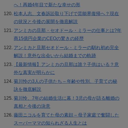
へ！再婚4年目で新たな幸せの形
松本人志、文春訴訟取り下げで芸能界復帰へ？現在
の状況と今後の展開を徹底解説
アンミカの旦那・セオドール・ミラーの仕事とは?年
商15億円企業のCEOの驚きの経歴
アンミカと旦那セオドール・ミラーの馴れ初め完全
解説！意外な出会いから結婚までの軌跡
【最新情報】アンミカの旦那は誰？子供はいる？意
外な真実が明らかに
菊川怜の3人の子供たち – 年齢や性別、子育ての秘
訣を徹底解説
菊川怜、7年の結婚生活に幕！3児の母が語る離婚の
真相と今後の決意
藤田ニコルを育てた母の素顔 – 母子家庭で奮闘した
スーパーママの知られざる人生とは