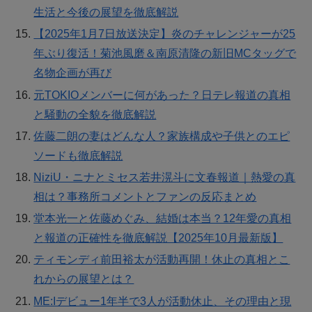
生活と今後の展望を徹底解説
【2025年1月7日放送決定】炎のチャレンジャーが25
年ぶり復活！菊池風磨＆南原清隆の新旧MCタッグで
名物企画が再び
元TOKIOメンバーに何があった？日テレ報道の真相
と騒動の全貌を徹底解説
佐藤二朗の妻はどんな人？家族構成や子供とのエピ
ソードも徹底解説
NiziU・ニナとミセス若井滉斗に文春報道｜熱愛の真
相は？事務所コメントとファンの反応まとめ
堂本光一と佐藤めぐみ、結婚は本当？12年愛の真相
と報道の正確性を徹底解説【2025年10月最新版】
ティモンディ前田裕太が活動再開！休止の真相とこ
れからの展望とは？
ME:Iデビュー1年半で3人が活動休止、その理由と現