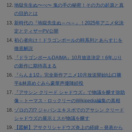
地獄先生ぬ〜べ〜 鬼の手の秘密！その力の起源と真
の目的とは
新時代の『地獄先生ぬ～べ～』！2025年アニメ化決
定とティザーPV公開
初心者向け！ドラゴンボールの時系列とあらすじを
徹底解説
『ドラゴンボールDAIMA』10月放送決定！6年ぶり
の新作に期待高まる
『らんま1/2』完全新作アニメ10月放送開始!山口勝
平&林原めぐみら豪華声優陣続投
『アサシン クリード シャドウズ』で物議を醸す弥助
像 – トーマス・ロックリーのWikipedia編集の真相
ゾロの刀!? ジャパンエキスポでのアサシン クリード
シャドウズの展示ミスが物議を醸す
【図解】アサクリシャドウズ炎上の経緯 – 発表から