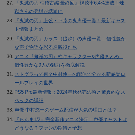
『鬼滅の刃 柱稽古編 最終回』視聴率6.4%達成！煉
獄さんの登場が話題に
『鬼滅の刃』上弦・下弦の鬼声優一覧！最新キャス
ト情報まとめ
『鬼滅の刃』カラス（鎹鴉）の声優一覧 – 個性豊か
な声で物語を彩る名脇役たち
アニメ『鬼滅の刃』柱キャラクター&声優まとめ –
個性豊かな9人の魅力を徹底解説
ストグラって何？中村悠一の配信で分かる新感覚ロ
ールプレイの世界
PS5 Pro最新情報：2024年秋発売の噂と驚異的なス
ペックの詳細
声優 中村悠一のゲーム配信が人気の理由とは？
『らんま1/2』完全新作アニメ決定！声優キャストは
どうなる？ファンの期待と予想