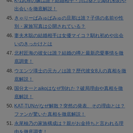
K-1武尊の嫁は誰？結婚相手・川口葵との馴れ初めや
出会いを徹底解説！
きゃりーぱみゅぱみゅの旦那は誰？子供の名前や性
別・家族写真は公開されている？
妻夫木聡の結婚相手は女優マイコ？馴れ初めや出会
いのきっかけとは
北村匠海の彼女は誰？結婚の噂と最新恋愛事情を徹
底調査！
ウエンツ瑛士の元カノは誰？歴代彼女8人の真相を徹
底解説！
国分太一とaikoはなぜ別れた？破局理由や真相を徹
底解説！
KAT-TUNがなぜ解散？突然の発表、その理由とは？
ファンが驚いた真相を徹底解説！
永尾柚乃の家族構成は？親がお金持ちと言われる理
由を徹底調査！