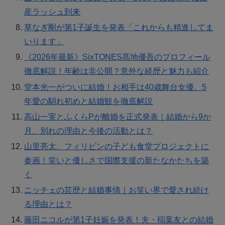
産ラッシュ到来
草なぎ剛が第1子誕生を発表「これからも精進してま
いります」
《2026年最新》SixTONES髙地優吾のプロフィール
徹底解説！年齢は非公開？意外な経歴と魅力も紹介
堂本光一がついに結婚！お相手は40歳舞台女優、5
年愛の馴れ初めと結婚観を徹底解説
高山一実とふくらPが離婚を正式発表｜結婚から9か
月、別れの理由と今後の活動とは？
山里亮太、フィリピンの子ども食堂プロジェクトに
参画！笑いと優しさで国際支援の新たなかたちを築
く
ニッチェの芸歴と結婚事情｜お笑い界で愛され続け
る理由とは？
藤田ニコルが第1子妊娠を発表！夫・稲葉友との結婚