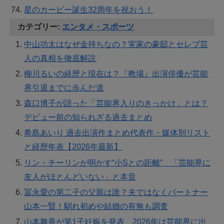
星のカービー誕生32周年を祝おう！
カテゴリー:
エンタメ・スポーツ
中山功太はなぜ金持ちなの？実家の豪邸とセレブ芸
人の真相を徹底解説
柳川るいの経歴と現在は？『教場』出演俳優が芸能
界引退までに歩んだ道
森口博子が語った「芸能界入りのきっかけ」とは？
デビュー前の知られざる過去まとめ
希島あいり 過去出演作まとめ代表作・媒体別リスト
と経歴年表【2026年最新】
リン・チーリンが明かす“小Sとの距離” 「芸能界に
友人がほとんどいない」と本音
冨永愛の第二子の父親は誰？夫ではなくパートナー
山本一賢！馴れ初めや結婚の有無も調査
山本舞香が第1子妊娠を発表 2026年は芸能界に出