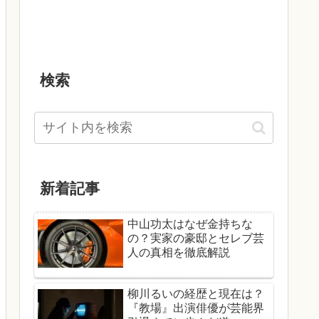
検索
新着記事
中山功太はなぜ金持ちな
の？実家の豪邸とセレブ芸
人の真相を徹底解説
柳川るいの経歴と現在は？
『教場』出演俳優が芸能界