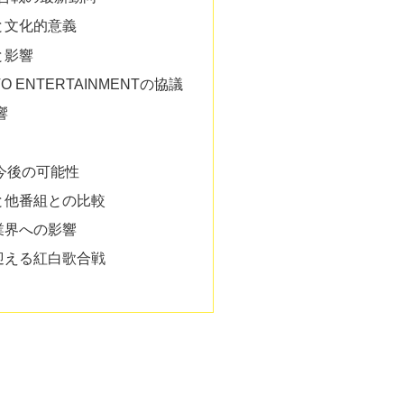
と文化的意義
と影響
TO ENTERTAINMENTの協議
響
今後の可能性
と他番組との比較
業界への影響
迎える紅白歌合戦