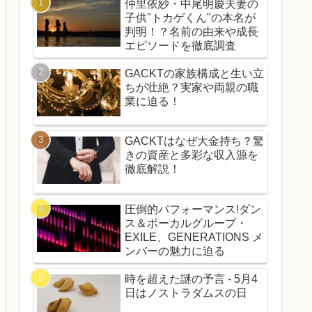
仲里依紗・中尾明慶夫妻の
子供"トカゲくん"の本名が
判明！？名前の由来や成長
エピソードを徹底調査
GACKTの家族構成と生い立
ちが壮絶？実家や両親の職
業に迫る！
GACKTはなぜ大金持ち？驚
きの資産と多彩な収入源を
徹底解説！
圧倒的パフォーマンス!ダン
ス＆ボーカルグループ・
EXILE、GENERATIONS メ
ンバーの魅力に迫る
時を超えた謎の予言 - 5月4
日はノストラダムスの日