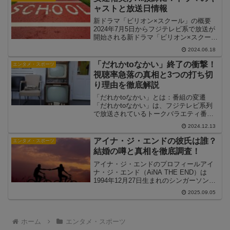
の新たな挑戦に...
ャストと放送日情報
新ドラマ「ビリオン×スクール」の概要
2024年7月5日からフジテレビ系で放送が
開始される新ドラマ「ビリオン×スクー
ル」は、Hey! Say! JUMPの山田涼介が主
2024.06.18
演を務める学園コメディです。このドラ
マは、日本一の財閥系企業のトップであ
「だれかtoなかい」終了の衝撃！
エンタメ・スポーツ
り“...
視聴率急落の真相と3つの打ち切
り理由を徹底解説
「だれかtoなかい」とは：番組の変遷
「だれかtoなかい」は、フジテレビ系列
で放送されているトークバラエティ番組
です。2020年に「まつもtoなかい」とい
2024.12.13
うタイトルでスタートし、当初はダウン
タウンの松本人志と中居正広がMCを務め
アイナ・ジ・エンドの彼氏は誰？
エンタメ・スポーツ
ていました。し...
結婚の噂と真相を徹底調査！
アイナ・ジ・エンドのプロフィールアイ
ナ・ジ・エンド（AiNA THE END）は
1994年12月27日生まれのシンガーソング
ライターで、かつてBiSHのメンバーとし
2025.09.05
て活動していました。現在は独自の音楽
スタイルで多くのファンを魅了し、ソロ
アー...
ホーム
エンタメ・スポーツ