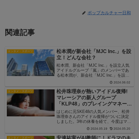
ポップカルチャー日和
関連記事
松本潤が新会社「MJC Inc.」を設
エンタメ・スポーツ
立！どんな会社？
松本潤、新会社「MJC Inc.」を設立人気
アイドルグループ「嵐」のメンバーであ
る松本潤が、新会社「MJC Inc.」を設立
したことが明らかになりました。松本潤
2024.06.02
はこれまでの芸能活動に加え、新たなビ
ジネスの一環としてこの会社を立ち上げ
松井珠理奈が熱いアイドル復帰!
エンタメ・スポーツ
ました。...
マレーシアの新人グループ
「KLP48」のプレイングマネージ
ャーに抜てき
はじめに元SKE48の人気メンバー、松井
珠理奈さんのアイドル復帰がついに決定
しました。3年の休養を経て、今度はマレ
ーシアの新人グループ「KLP48」のプレ
2024.05.19
2024.05.20
イングマネージャーとして活躍すること
になりました。この記事では、松井さん
安達祐実がAI教師に！ドラマのキ
エンタメ・スポーツ