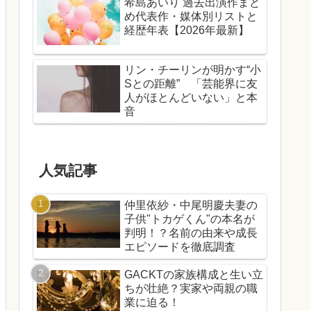
希島あいり 過去出演作まと
め代表作・媒体別リストと
経歴年表【2026年最新】
リン・チーリンが明かす“小
Sとの距離” 「芸能界に友
人がほとんどいない」と本
音
人気記事
仲里依紗・中尾明慶夫妻の
子供"トカゲくん"の本名が
判明！？名前の由来や成長
エピソードを徹底調査
GACKTの家族構成と生い立
ちが壮絶？実家や両親の職
業に迫る！