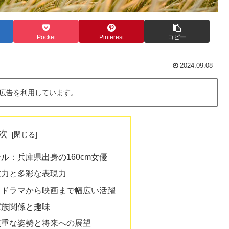
Pocket
Pinterest
コピー
2024.09.08
広告を利用しています。
次
ル：兵庫県出身の160cm女優
技力と多彩な表現力
：ドラマから映画まで幅広い活躍
家族関係と趣味
慎重な姿勢と将来への展望