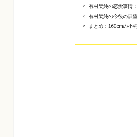
有村架純の恋愛事情
有村架純の今後の展
まとめ：160cmの