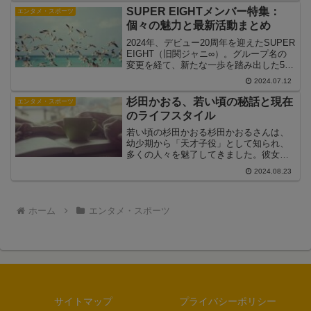
ンプリを獲得し、芸能界デビューを果た
SUPER EIGHTメンバー特集：
エンタメ・スポーツ
しました。そ...
個々の魅力と最新活動まとめ
2024年、デビュー20周年を迎えたSUPER
EIGHT（旧関ジャニ∞）。グループ名の
変更を経て、新たな一歩を踏み出した5人
のメンバーたち。本記事では、SUPER
2024.07.12
EIGHTの各メンバーの魅力や最新の活動
について詳しく紹介します。メンバー...
杉田かおる、若い頃の秘話と現在
エンタメ・スポーツ
のライフスタイル
若い頃の杉田かおる杉田かおるさんは、
幼少期から「天才子役」として知られ、
多くの人々を魅了してきました。彼女の
キャリアは、1972年にわずか6歳で舞台デ
2024.08.23
ビューを果たしたことから始まります。
特に、1973年に放送されたテレビドラマ
「パパと呼ばな...
ホーム
エンタメ・スポーツ
サイトマップ
プライバシーポリシー