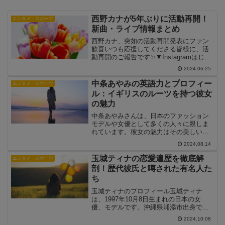
西野カナが5年ぶりに活動再開！
エンタメ・スポーツ
新曲・ライブ情報まとめ
西野カナ、突如の活動再開発表にファン
歓喜いつも応援してくださる皆様に、活
動再開のご報告です✨▼Instagramはじめ
ました🍜▼詳細はこちら西野カナ
2024.06.25
pic.twitter.com/XUf7FCMdEV— 西野カナ
(@kanayanoff...
中条あやみの英語力とプロフィー
エンタメ・スポーツ
ル：イギリスのルーツを持つ彼女
の魅力
中条あやみさんは、日本のファッション
モデルや女優として多くの人々に親しま
れています。彼女の魅力はその美しい容
姿だけでなく、イギリスと日本のハーフ
2024.08.14
としてのユニークなバックグラウンドに
あります。この記事では、中条あやみさ
玉城ティナの恋愛遍歴を徹底解
エンタメ・スポーツ
んの英語力とプロフィール...
剖！歴代彼氏と噂された有名人た
ち
玉城ティナのプロフィール玉城ティナ
は、1997年10月8日生まれの日本の女
優、モデルです。沖縄県浦添市出身で、
アメリカ人の父と日本人の母を持つハー
2024.10.08
フです。2012年に「ミスiD2013」でグラ