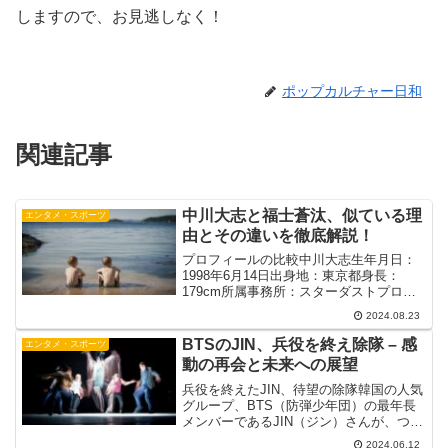
しますので、お見逃しなく！
ポップカルチャー日和
関連記事
中川大志と福士蒼汰、似ている理
エンタメ・スポーツ
由とその違いを徹底解説！
プロフィールの比較中川大志生年月日：
1998年6月14日出身地：東京都身長：
179cm所属事務所：スターダストプロモ
ーション福士蒼汰生年月日：1993年5月
2024.08.23
30日出身地：東京都身長：183cm所属事
務所：研音中川大志に関する記事はこち
BTSのJIN、兵役を終え除隊 – 感
エンタメ・スポーツ
ら中川...
動の再会と未来への展望
兵役を終えたJIN、待望の除隊韓国の人気
グループ、BTS（防弾少年団）の最年長
メンバーであるJIN（ジン）さんが、つい
に約1年半の兵役を終え、2024年6月12日
2024.06.12