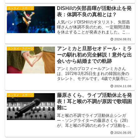
に除隊しました。北朝鮮に近い京畿道漣
川郡の陸軍第5師団新兵教育隊で助教とし
DISH//の矢部昌暉が活動休止を発
エンタメ・スポーツ
て服...
表：体調不良の真相とは？
人気バンドDISH//のギタリスト、矢部昌
暉さんが体調不良のため、一定期間活動
を休止することが発表されました。この
ニュースはファンにとって大きな衝撃と
2024.08.01
なり、多くの人々が彼の健康を心配して
います。この記事では、矢部さんの活動
アンミカと旦那セオドール・ミラ
エンタメ・スポーツ
休止の背景や今後の...
ーの馴れ初め完全解説！意外な出
会いから結婚までの軌跡
アンミカのプロフィールアンミカさん
は、1972年3月25日生まれの韓国出身の
タレント、モデルです。4歳で大阪市に移
住し、大阪府立住吉高等学校を卒業後、
2024.11.08
パリでモデルとしてキャリアをスタート
させました。現在は、モデルやタレント
藤原さくら、ライブ活動休止を発
エンタメ・スポーツ
としての活動に加え...
表！耳と喉の不調が原因で歌唱困
難に
耳と喉の不調でライブ活動休止シンガ
ー・ソングライターの藤原さくら（28）
が、耳と喉の不調のためライブ活動を一
時休止することを発表しました。6月5
2024.06.05
日、所属事務所アミューズの公式サイト