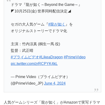
ドラマ『龍が如く～Beyond the Game～』
◤10月25日(金) 世界同時配信決定◢
セガの大人気ゲーム『
#龍が如く
』を
オリジナルストーリーでドラマ化
主演：竹内涼真 (桐生一馬 役)
監督：武正晴
#プライムビデオ
#LikeaDragon
#PrimeVideo
pic.twitter.com/zrRCPYK4kL
— Prime Video（プライムビデオ）
(@PrimeVideo_JP)
June 4, 2024
人気ゲームシリーズ「龍が如く」がAmazonで実写ドラマ