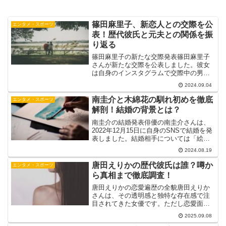
篠田麻里子、新恋人との交際を公
エンタメ・スポーツ
表！歴代彼氏と元夫との関係を振
り返る
篠田麻里子の新たな交際発表篠田麻里子
さんが新たな交際を公表しました。彼女
は自身のインスタグラムで交際中の男性
がいることを報告し、その男性が一般の
2024.09.04
方であるため詳細は控えています。篠田
さんは「私や娘のことを大事にしてくれ
南圭介と木綿花の馴れ初めを徹底
エンタメ・スポーツ
る、とても尊敬できる方」...
解剖！結婚の背景とは？
南圭介の結婚発表俳優の南圭介さんは、
2022年12月15日に自身のSNSで結婚を発
表しました。結婚相手については「絵を
描いていらっしゃる方」と公表されてお
2024.08.19
り、その詳細は明かされていません。し
かし、ネット上では観音画家の木綿花
唐田えりかの歴代彼氏は誰？噂か
エンタメ・スポーツ
（ゆうか）さんが...
ら真相まで徹底調査！
唐田えりかの恋愛遍歴の全貌唐田えりか
さんは、その透明感と独特な存在感で注
目されてきた女優です。ただし恋愛面で
は「事実」と「噂」が混在して報じられ
2025.09.08
ており、整理しないと混乱しやすいテー