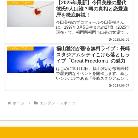
マでもあります。本記事では、一次報道
【2025年最新】今田美桜の歴代
エンタメ・スポーツ
や所属事務所のコメントに...
彼氏9人は誰？噂の真相と恋愛遍
歴を徹底解説！
今田美桜のプロフィール今田美桜さん
は、1997年3月5日生まれの27歳（2025年
現在）で、福岡県福岡市出身の女優で
す。身長157cm、血液型はA型。2013年
2025.03.06
にモデルとしてデビューし、その後女優
として活躍しています。2025年春からは
福山雅治が贈る無料ライブ：長崎
エンタメ・スポーツ
NH...
スタジアムシティこけら落としラ
イブ「Great Freedom」の魅力
はじめに10月13日、福山雅治が故郷長崎
で歴史的なイベントを開催します。新し
いシンボルである「長崎スタジアムシテ
ィ」内のサッカースタジアム（ピースス
2024.06.07
タジアム）で、こけら落としライブ
「Great Freedom」をなんと無料で開催し
ます。この...
ホーム
エンタメ・スポーツ