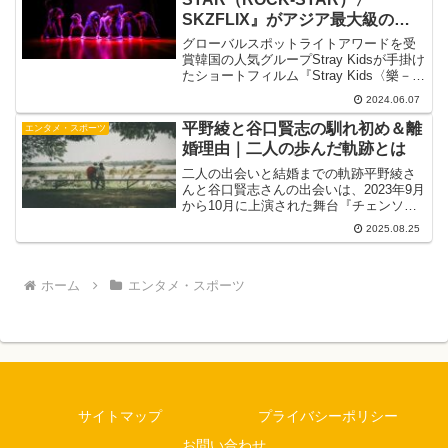
SKZFLIX』がアジア最大級の国
際短編映画祭で栄誉を獲得！
グローバルスポットライトアワードを受
賞韓国の人気グループStray Kidsが手掛け
たショートフィルム『Stray Kids〈樂－
STAR（ROCK-STAR）〉SKZFLIX』が、
2024.06.07
アジア最大級の国際短編映画祭「ショー
トショートフィルムフェ...
平野綾と谷口賢志の馴れ初め＆離
エンタメ・スポーツ
婚理由｜二人の歩んだ軌跡とは
二人の出会いと結婚までの軌跡平野綾さ
んと谷口賢志さんの出会いは、2023年9月
から10月に上演された舞台『チェンソー
マン ザ・ステージ』での共演でした。平
2025.08.25
野さんはマキマ役、谷口さんは岸辺役を
演じ、稽古や公演を通じてお互いのプロ
フェッショナル...
ホーム
エンタメ・スポーツ
サイトマップ
プライバシーポリシー
お問い合わせ