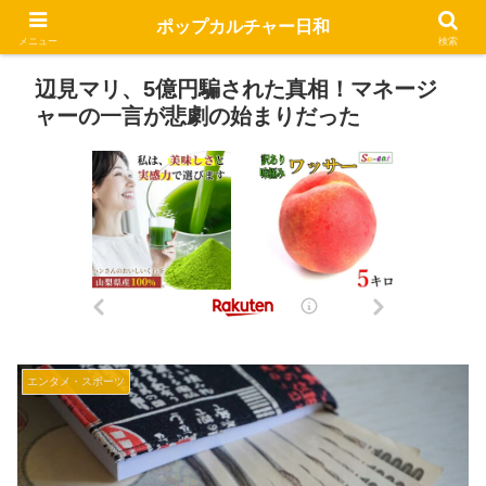
ポップカルチャー日和
メニュー
検索
辺見マリ、5億円騙された真相！マネージ
ャーの一言が悲劇の始まりだった
エンタメ・スポーツ