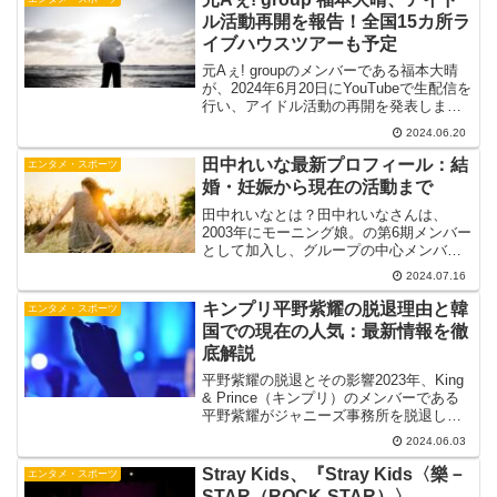
ル活動再開を報告！全国15カ所ラ
イブハウスツアーも予定
元Aぇ! groupのメンバーである福本大晴
が、2024年6月20日にYouTubeで生配信を
行い、アイドル活動の再開を発表しまし
た。福本は昨年末に所属事務所「SMILE-
2024.06.20
UP.」との契約を解除され、Aぇ! groupを
脱退していましたが、...
田中れいな最新プロフィール：結
エンタメ・スポーツ
婚・妊娠から現在の活動まで
田中れいなとは？田中れいなさんは、
2003年にモーニング娘。の第6期メンバー
として加入し、グループの中心メンバー
として約10年間活躍しました。2013年に
2024.07.16
モーニング娘。を卒業後は、ガールズバ
ンド「LoVendoЯ」として活動し、最近で
キンプリ平野紫耀の脱退理由と韓
エンタメ・スポーツ
はソロ...
国での現在の人気：最新情報を徹
底解説
平野紫耀の脱退とその影響2023年、King
& Prince（キンプリ）のメンバーである
平野紫耀がジャニーズ事務所を脱退しま
した。このニュースは日本国内だけでな
2024.06.03
く、海外でも大きな話題となりました。
特に韓国では、平野紫耀の脱退に対する
Stray Kids、『Stray Kids〈樂－
エンタメ・スポーツ
反応が...
STAR（ROCK-STAR）〉