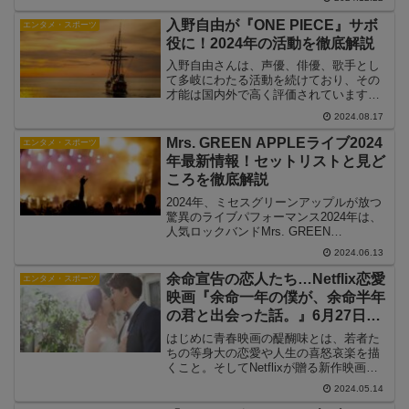
衝撃が走りました。斉藤さんは1994年12
月に一般男性と結婚し、約30年にわたる
入野自由が『ONE PIECE』サボ
エンタメ・スポーツ
結婚生活...
役に！2024年の活動を徹底解説
入野自由さんは、声優、俳優、歌手とし
て多岐にわたる活動を続けており、その
才能は国内外で高く評価されています。
ここでは、彼のこれまでの出演作品や音
2024.08.17
楽活動、そして2024年の最新情報につい
て詳しく解説します。アニメ出演入野自
Mrs. GREEN APPLEライブ2024
エンタメ・スポーツ
由さんは、数多くのア...
年最新情報！セットリストと見ど
ころを徹底解説
2024年、ミセスグリーンアップルが放つ
驚異のライブパフォーマンス2024年は、
人気ロックバンドMrs. GREEN
APPLE(ミセス・グリーン・アップル、以
2024.06.13
下ミセス)にとって記念すべき年となりそ
うです。彼らは今年、史上最大規模のラ
余命宣告の恋人たち…Netflix恋愛
エンタメ・スポーツ
イブを...
映画『余命一年の僕が、余命半年
の君と出会った話。』6月27日独
占配信!永瀬廉&出口夏希の切ない
はじめに青春映画の醍醐味とは、若者た
恋に酔いしれろ
ちの等身大の恋愛や人生の喜怒哀楽を描
くこと。そしてNetflixが贈る新作映画
『余命一年の僕が、余命半年の君と出会
2024.05.14
った話。』は、まさにそんな要素を全て