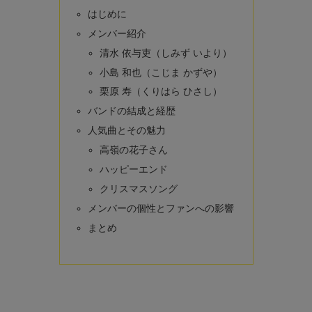
はじめに
メンバー紹介
清水 依与吏（しみず いより）
小島 和也（こじま かずや）
栗原 寿（くりはら ひさし）
バンドの結成と経歴
人気曲とその魅力
高嶺の花子さん
ハッピーエンド
クリスマスソング
メンバーの個性とファンへの影響
まとめ