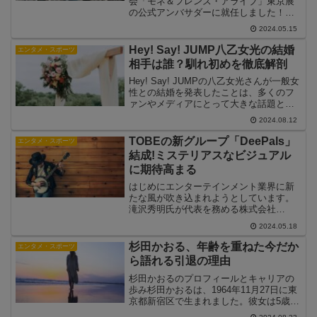
会「モネ＆フレンズ・アライブ」東京展
の公式アンバサダーに就任しました！本
記事では、展覧会の詳細と阿部さんの活
2024.05.15
躍について詳しくご紹介します。「モネ
＆フレンズ・アライブ」とは？「モネ＆
Hey! Say! JUMP八乙女光の結婚
エンタメ・スポーツ
フレンズ・アライ...
相手は誰？馴れ初めを徹底解剖
Hey! Say! JUMPの八乙女光さんが一般女
性との結婚を発表したことは、多くのフ
ァンやメディアにとって大きな話題とな
っています。この記事では、八乙女光さ
2024.08.12
んの結婚相手についての情報や、二人の
馴れ初めについて詳しく探っていきま
TOBEの新グループ「DeePals」
エンタメ・スポーツ
す。八乙女光...
結成!ミステリアスなビジュアル
に期待高まる
はじめにエンターテインメント業界に新
たな風が吹き込まれようとしています。
滝沢秀明氏が代表を務める株式会社
TOBEが、6人組の新グループ
2024.05.18
「DeePals」を結成したと発表しまし
た。このニュースは、音楽シーンに新鮮
杉田かおる、年齢を重ねた今だか
エンタメ・スポーツ
な驚きをもたらし、ファンの期待...
ら語れる引退の理由
杉田かおるのプロフィールとキャリアの
歩み杉田かおるは、1964年11月27日に東
京都新宿区で生まれました。彼女は5歳か
ら劇団に所属し、1972年に日本テレビ系