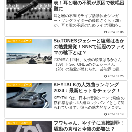
表！耳と喉の不調が原因で歌唱困
難に
耳と喉の不調でライブ活動休止シンガ
ー・ソングライターの藤原さくら（28）
が、耳と喉の不調のためライブ活動を一
時休止することを発表しました。6月5
2024.06.05
日、所属事務所アミューズの公式サイト
で明らかにされました。所属事務所から
SixTONESジェシーと綾瀬はるか
エンタメ・スポーツ
の公式発表アミューズは「...
の熱愛発覚！SNSで話題のファミ
マの靴下とは？
2024年7月24日、女優の綾瀬はるかさん
（39）とSixTONESのジェシーさん
（28）の熱愛が報じられ、芸能界に衝撃
が走りました。国民的女優と人気アイド
2024.07.25
ルグループのメンバーという、まさに注
目度抜群のカップル誕生に、SNSは大い
KEYTALKの人気曲ランキング
エンタメ・スポーツ
に盛り上が...
2024：最新ヒットをチェック！
KEYTALKは、日本の音楽シーンで独自の
存在感を放つ4人組ロックバンドとして知
られています。彼らの魅力的なメロディ
と印象的な歌詞は、多くのファンを魅了
2024.07.14
し続けています。2024年現在、KEYTALK
の人気曲はどのようなものなのでしょう
フワちゃん、やす子に直接謝罪！
エンタメ・スポーツ
か？最...
騒動の真相と今後の影響は？