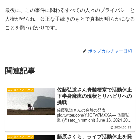
最後に、この事件に関わるすべての人々のプライバシーと
人権が守られ、公正な手続きのもとで真相が明らかになる
ことを願うばかりです。
ポップカルチャー日和
関連記事
佐藤弘道さん脊髄梗塞で活動休止
エンタメ・スポーツ
下半身麻痺の現状とリハビリへの
挑戦
佐藤弘道さんの突然の発表
pic.twitter.com/YJGFw7MXXA— 佐藤弘
道 (@sato_hiromichi) June 13, 2024 2024
年6月13日、タレントの佐藤弘道さん
2024.06.13
（55）が脊髄梗塞を発症し、下半身麻痺
とな...
藤原さくら、ライブ活動休止を発
エンタメ・スポーツ