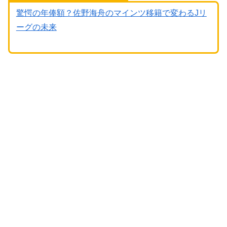
驚愕の年俸額？佐野海舟のマインツ移籍で変わるJリ
ーグの未来