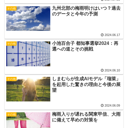
九州北部の梅雨明けはいつ？過去
その他
のデータと今年の予測
2024.06.17
小池百合子 都知事選挙2024：再
その他
選への道とその挑戦
2024.06.10
しまむらが生成AIモデル「瑠菜」
その他
を起用した驚きの理由と今後の展
望
2024.06.09
梅雨入りが遅れる関東甲信、大雨
その他
に備えて早めの対策を