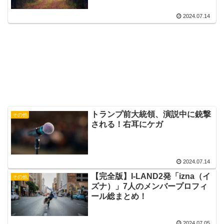
2024.07.14
トランプ前大統領、演説中に銃撃
その他
される！右耳にケガ
2024.07.14
【完全版】I-LAND2発「izna（イ
その他
ズナ）」7人のメンバープロフィ
ール総まとめ！
2024.07.05