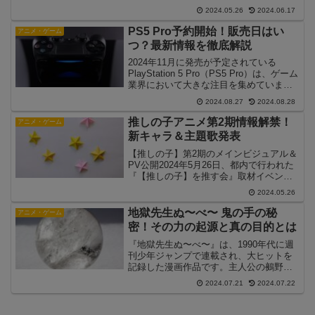
催されたイベント「マッシュ・バーンデ
2024.05.26
2024.06.17
ッドたちとクリーム色の研究-A Study in
Cream-」で特報映像も公開され...
PS5 Pro予約開始！販売日はい
アニメ・ゲーム
つ？最新情報を徹底解説
2024年11月に発売が予定されている
PlayStation 5 Pro（PS5 Pro）は、ゲーム
業界において大きな注目を集めていま
す。この記事では、PS5 Proの予約開始
2024.08.27
2024.08.28
日や販売日、そしてそのスペックについ
て詳しく解説します。発売日と...
推しの子アニメ第2期情報解禁！
アニメ・ゲーム
新キャラ＆主題歌発表
【推しの子】第2期のメインビジュアル＆
PV公開2024年5月26日、都内で行われた
『【推しの子】を推す会』取材イベント
にて、テレビアニメ『推しの子』第2期の
2024.05.26
最新情報が一挙に公開されました。イベ
ントでは第2期のメインビジュアルや
地獄先生ぬ〜べ〜 鬼の手の秘
アニメ・ゲーム
PV、オープニ...
密！その力の起源と真の目的とは
『地獄先生ぬ〜べ〜』は、1990年代に週
刊少年ジャンプで連載され、大ヒットを
記録した漫画作品です。主人公の鵺野鳴
介、通称ぬ〜べ〜の左手に宿る「鬼の
2024.07.21
2024.07.22
手」は、作品の中で重要な役割を果たし
ています。この記事では、鬼の手の秘密
に迫り、その力の起源と...