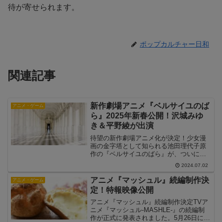
待が寄せられます。
ポップカルチャー日和
関連記事
新作劇場アニメ『ベルサイユのば
アニメ・ゲーム
ら』2025年新春公開！沢城みゆ
き＆平野綾が出演
待望の新作劇場アニメ化が決定！少女漫
画の金字塔として知られる池田理代子原
作の『ベルサイユのばら』が、ついに完
全新作の劇場アニメとして生まれ変わり
2024.07.02
ます。2022年9月に制作が発表されて以
来、多くのファンが待ち望んでいた本作
アニメ『マッシュル』続編制作決
アニメ・ゲーム
の公開日が、2025...
定！特報映像公開
アニメ『マッシュル』続編制作決定TVア
ニメ『マッシュル-MASHLE-』の続編制
作が正式に発表されました。5月26日に開