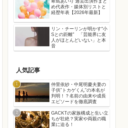
希島あいり 過去出演作まと
め代表作・媒体別リストと
経歴年表【2026年最新】
リン・チーリンが明かす“小
Sとの距離” 「芸能界に友
人がほとんどいない」と本
音
人気記事
仲里依紗・中尾明慶夫妻の
子供"トカゲくん"の本名が
判明！？名前の由来や成長
エピソードを徹底調査
GACKTの家族構成と生い立
ちが壮絶？実家や両親の職
業に迫る！