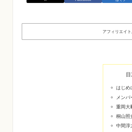
アフィリエイト
目
はじめ
メンバ
重岡大
桐山照
中間淳