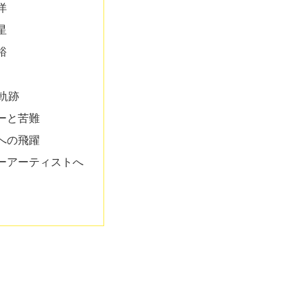
洋
星
裕
の軌跡
ーと苦難
への飛躍
ーアーティストへ