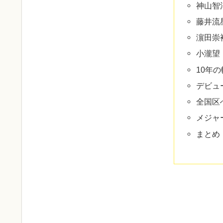
神山智
藤井流
濵田崇
小瀧望
10年
デビュ
全国区
メジャ
まとめ