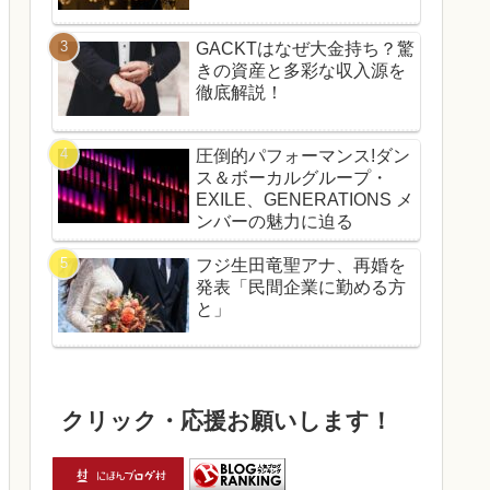
GACKTはなぜ大金持ち？驚
きの資産と多彩な収入源を
徹底解説！
圧倒的パフォーマンス!ダン
ス＆ボーカルグループ・
EXILE、GENERATIONS メ
ンバーの魅力に迫る
フジ生田竜聖アナ、再婚を
発表「民間企業に勤める方
と」
クリック・応援お願いします！