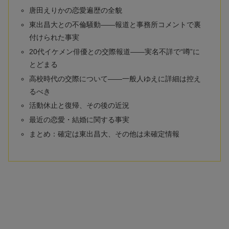
唐田えりかの恋愛遍歴の全貌
東出昌大との不倫騒動――報道と事務所コメントで裏
付けられた事実
20代イケメン俳優との交際報道――実名不詳で“噂”に
とどまる
高校時代の交際について――一般人ゆえに詳細は控え
るべき
活動休止と復帰、その後の近況
最近の恋愛・結婚に関する事実
まとめ：確定は東出昌大、その他は未確定情報