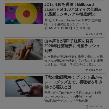
JO1が1位を獲得！Billboard
エンタメ・スポーツ
Japan Hot 100とは？その仕組み
と最新ランキングを徹底解説
JO1がBillboard Japan Hot 100で1位を獲
得！【今週の総合ソング・チャー
ト“JAPAN Hot100”】1位 JO12位
Number_i3位 コムドット4位 Creepy
2024.06.05
Nuts5位 Mrs. GREEN APPL...
山本舞香が第1子妊娠を発表
エンタメ・スポーツ
2026年は芸能界に出産ラッシュ
到来
山本舞香が第1子妊娠を発表女優の山本舞
香さんが第1子を妊娠していることを発表
しました。報道：スポニチによると、山
本舞香さんは2026年5月5日に自身のイン
2026.05.08
スタグラムを更新し、「第一子を授かり
ました」と報告。「日々、大切に過ごし
千秋の動画戦略：ブランド品から
エンタメ・スポーツ
ていきたいと思...
レトログッズまで、視聴者を引き
付ける秘訣とは
千秋のYouTube進出と注目を集める動画
コンテンツタレントの千秋さんが、
YouTubeチャンネル「千秋の歌
YouTube」を通じて新たな活動を展開し
2024.10.28
ています。最近では、ブランド品の購入