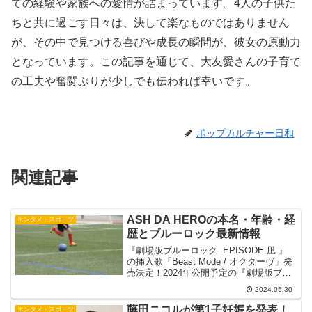
ての経験や家族への愛情が詰まっています。4人の子供た
ちと共に過ごす日々は、決して楽なものではありません
が、その中で見つける喜びや成長の瞬間が、彼女の原動力
となっています。この記事を通じて、大友愛さんの子育て
の工夫や奮闘ぶりが少しでも伝われば幸いです。
ポップカルチャー日和
関連記事
ASH DA HEROの本名・年齢・経
エンタメ・スポーツ
歴とブルーロック最新情報
『劇場版ブルーロック -EPISODE 凪-』
の挿入歌「Beast Mode / オクターヴ」発
売決定！2024年公開予定の『劇場版ブル
ーロック -EPISODE 凪-』では、ASH DA
2024.05.30
HEROが挿入歌「Beast Mode / オクタ...
藤田ニコルが第1子妊娠を発表！
エンタメ・スポーツ