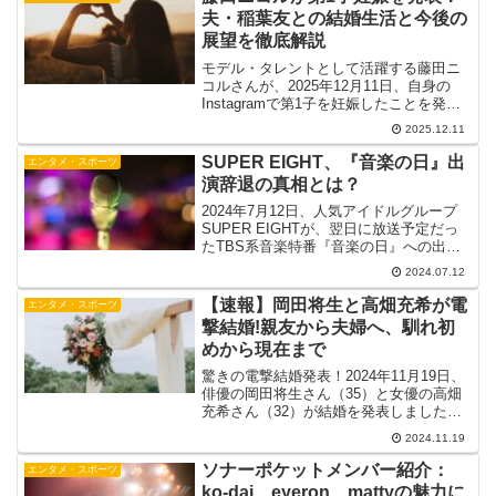
夫・稲葉友との結婚生活と今後の
展望を徹底解説
モデル・タレントとして活躍する藤田ニ
コルさんが、2025年12月11日、自身の
Instagramで第1子を妊娠したことを発表
しました。報告は夫で俳優の稲葉友さん
2025.12.11
との連名の文書で行われ、多くのメディ
アやSNSで祝福の声が広がっています。
SUPER EIGHT、『音楽の日』出
エンタメ・スポーツ
本記事...
演辞退の真相とは？
2024年7月12日、人気アイドルグループ
SUPER EIGHTが、翌日に放送予定だっ
たTBS系音楽特番『音楽の日』への出演
を辞退することを発表しました。この突
2024.07.12
然の発表に、ファンや関係者の間で大き
な話題となっています。本記事では、こ
【速報】岡田将生と高畑充希が電
エンタメ・スポーツ
のニュー...
撃結婚!親友から夫婦へ、馴れ初
めから現在まで
驚きの電撃結婚発表！2024年11月19日、
俳優の岡田将生さん（35）と女優の高畑
充希さん（32）が結婚を発表しました。
この突然の発表に、芸能界はもちろん、
2024.11.19
ファンの間でも大きな話題となっていま
す。二人は同日、それぞれのインスタグ
ソナーポケットメンバー紹介：
エンタメ・スポーツ
ラムで結婚を...
ko-dai、eyeron、mattyの魅力に