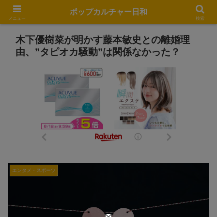
ポップカルチャー日和
メニュー
検索
木下優樹菜が明かす藤本敏史との離婚理
由、”タピオカ騒動”は関係なかった？
エンタメ・スポーツ