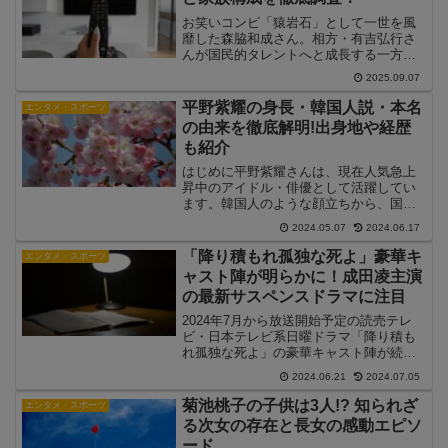
お笑いコンビ「猿岩石」として一世を風
靡した森脇和成さん。相方・有吉弘行さ
んが国民的タレントへと成長する一方、
森脇さんは表舞台を離れ、一般企業で働
2025.09.07
くなど波乱の人生を歩んできました。
「猿岩石の相方は今どうしているの？」
平野紫耀の身長・韓国人説・本名
エンタメ・スポーツ
と気になる方も多いはず。本...
の由来を徹底解明!出身地や経歴
も紹介
はじめに平野紫耀さんは、現在人気急上
昇中のアイドル・俳優として活躍してい
ます。韓国人のような顔立ちから、国籍
や出身地について噂が絶えません。本名
2024.05.07
2024.06.17
の由来や身長などの情報も注目されてい
ます。今回は平野紫耀さんについて、さ
「降り積もれ孤独な死よ」豪華キ
エンタメ・スポーツ
まざまな角度から詳しく解...
ャスト陣が明らかに！成田凌主演
の最新サスペンスドラマに注目
2024年7月から放送開始予定の読売テレ
ビ・日本テレビ系日曜ドラマ「降り積も
れ孤独な死よ」の豪華キャスト陣が続々
と発表され、注目を集めています。本作
2024.06.21
2024.07.05
は、講談社「マガジンポケット」で連載
中の同名漫画を原作とした、過去と現在
菊池桃子の子供は3人!? 知られざ
エンタメ・スポーツ
が交錯する衝撃的なヒ...
る次女の存在と長女の感動エピソ
ード