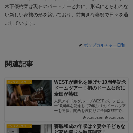
木下優樹菜は現在のパートナーと共に、形式にとらわれな
い新しい家族の形を築いており、前向きな姿勢で日々を過
ごしています。
ポップカルチャー日和
関連記事
WEST.が進化を遂げた10周年記念
エンタメ・スポーツ
ドームツアー！初のドーム公演に
全国が熱狂
人気アイドルグループWEST.が、デビュ
ー10周年を記念して2年ぶりのドームツア
ーを開催。関西を皮切りに全国3都市で計
8公演が行われ、進化を遂げたパフォーマ
2024.05.05
2024.05.07
ンスが披露される予定。ファン待望のプ
レミアムなライブに、早くも期待が高ま
森脇和成の年収は？妻や子どもな
エンタメ・スポーツ
っています。
ど家族構成を徹底調査！