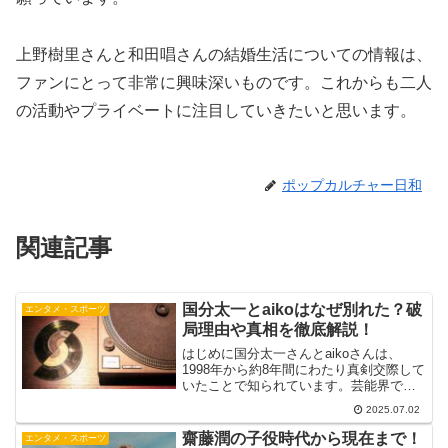
上野樹里さんと和田唱さんの結婚生活についての情報は、
ファンにとって非常に興味深いものです。これからも二人
の活動やプライベートに注目していきたいと思います。
ポップカルチャー日和
関連記事
国分太一とaikoはなぜ別れた？破
エンタメ・スポーツ
局理由や真相を徹底解説！
はじめに国分太一さんとaikoさんは、
1998年から約8年間にわたり真剣交際して
いたことで知られています。芸能界でも
珍しい“公開恋愛”を経て、多くのファンが
2025.07.02
2人の結婚を期待していました。しかし、
2006年に破局が報じられ、世間に大きな
齋藤潤の子役時代から現在まで！
エンタメ・スポーツ