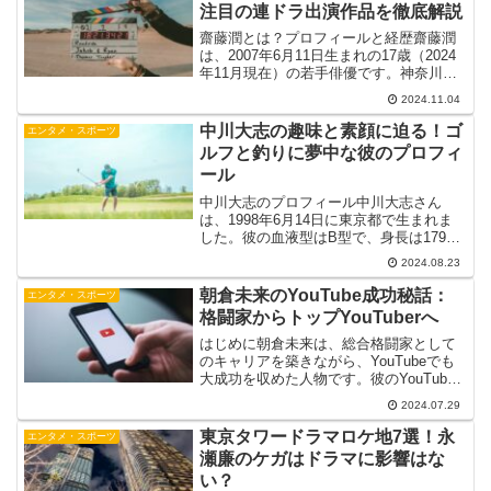
衝撃を...
注目の連ドラ出演作品を徹底解説
齋藤潤とは？プロフィールと経歴齋藤潤
は、2007年6月11日生まれの17歳（2024
年11月現在）の若手俳優です。神奈川県
出身で、身長168cm、血液型はO型で
2024.11.04
す。特技はサッカーとアクション、趣味
は映画鑑賞です。齋藤潤は、山﨑賢人の
中川大志の趣味と素顔に迫る！ゴ
エンタメ・スポーツ
出演作品...
ルフと釣りに夢中な彼のプロフィ
ール
中川大志のプロフィール中川大志さん
は、1998年6月14日に東京都で生まれま
した。彼の血液型はB型で、身長は179cm
です。彼は幼少期からその才能を発揮
2024.08.23
し、10歳の時にスカウトされて芸能界入
りを果たしました。その後、数々のドラ
朝倉未来のYouTube成功秘話：
エンタメ・スポーツ
マや映画に出演...
格闘家からトップYouTuberへ
はじめに朝倉未来は、総合格闘家として
のキャリアを築きながら、YouTubeでも
大成功を収めた人物です。彼のYouTube
チャンネル「朝倉未来 Mikuru Asakura」
2024.07.29
は、格闘技ファンのみならず、多くの視
聴者に支持されています。この記事...
東京タワードラマロケ地7選！永
エンタメ・スポーツ
瀬廉のケガはドラマに影響はな
い？