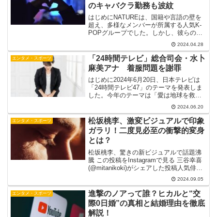
のキャバクラ勤務も波紋
はじめにNATUREは、国籍や言語の壁を
超え、多様なメンバーが所属する人気K-
POPグループでした。しかし、彼らの活
動に残念なニュースが駆け巡りました。
2024.04.28
そう、解散発表…。これまでNATUREの
音楽を愛し応援してくれたファンたち
「24時間テレビ」総合司会・水卜
エンタメ・スポーツ
は、この決断に...
麻美アナ 着服問題を謝罪
はじめに2024年6月20日、日本テレビは
「24時間テレビ47」のテーマを発表しま
した。今年のテーマは「愛は地球を救う
のか？」で、チャリTシャツのデザインを
2024.06.20
スタジオジブリの宮崎吾朗監督が担当し
ます。しかし、今回の発表は一部の問題
松坂桃李、激変ビジュアルで印象
エンタメ・スポーツ
を抱えた中で...
ガラリ！二度見必至の衝撃的変身
とは？
松坂桃李、驚きの新ビジュアルで話題沸
騰 この投稿をInstagramで見る 三谷幸喜
(@mitanikoki)がシェアした投稿人気俳優
の松坂桃李さんが、驚くべき新しいビジ
2024.09.05
ュアルで注目を集めています。2024年9月
5日、松坂さんは自身のIns...
進撃のノアって誰？ヒカルと“交
エンタメ・スポーツ
際0日婚”の真相と結婚理由を徹底
解説！