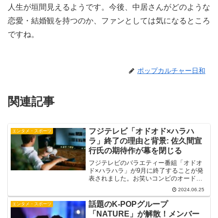
人生が垣間見えるようです。今後、中居さんがどのような
恋愛・結婚観を持つのか、ファンとしては気になるところ
ですね。
ポップカルチャー日和
関連記事
フジテレビ「オドオド×ハラハ
エンタメ・スポーツ
ラ」終了の理由と背景: 佐久間宣
行氏の期待作が幕を閉じる
フジテレビのバラエティー番組「オドオ
ド×ハラハラ」が9月に終了することが発
表されました。お笑いコンビのオードリ
ーとハライチが出演するこのトークバラ
2024.06.25
エティーは、元テレビ東京プロデューサ
ーの佐久間宣行氏が演出を手掛けていま
話題のK-POPグループ
エンタメ・スポーツ
した。しかし、放送開始...
「NATURE」が解散！メンバー