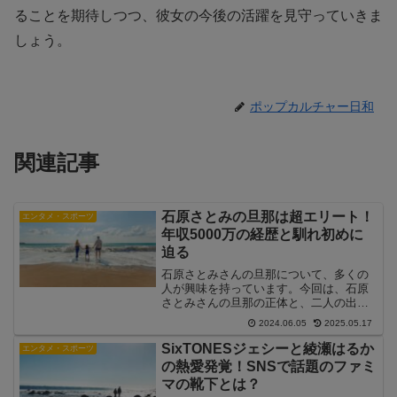
ることを期待しつつ、彼女の今後の活躍を見守っていきま
しょう。
ポップカルチャー日和
関連記事
石原さとみの旦那は超エリート！
エンタメ・スポーツ
年収5000万の経歴と馴れ初めに
迫る
石原さとみさんの旦那について、多くの
人が興味を持っています。今回は、石原
さとみさんの旦那の正体と、二人の出会
いから結婚に至る経緯を徹底解説しま
2024.06.05
2025.05.17
す。旦那は糸木悠、東大卒ゴールドマン
サックス出身の社長石原さとみさんの旦
SixTONESジェシーと綾瀬はるか
エンタメ・スポーツ
那は、糸木悠（いとき ゆう...
の熱愛発覚！SNSで話題のファミ
マの靴下とは？