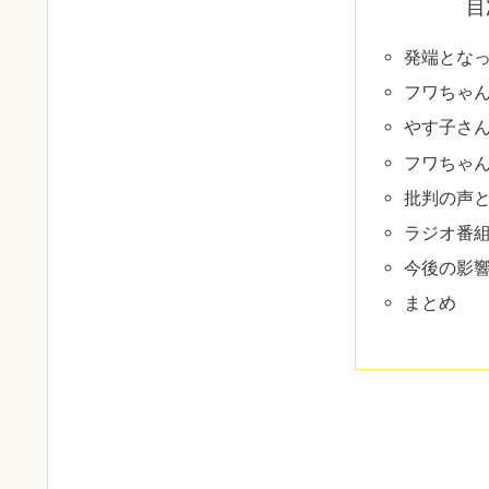
目
発端とな
フワちゃ
やす子さ
フワちゃ
批判の声
ラジオ番
今後の影
まとめ