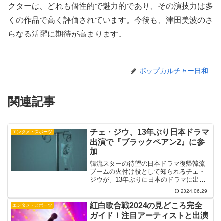
クターは、どれも個性的で魅力的であり、その演技力は多
くの作品で高く評価されています。今後も、津田美波のさ
らなる活躍に期待が高まります。
ポップカルチャー日和
関連記事
チェ・ジウ、13年ぶり日本ドラマ
エンタメ・スポーツ
出演で『ブラックペアン2』に参
加
韓流スターの待望の日本ドラマ復帰韓流
ブームの火付け役として知られるチェ・
ジウが、13年ぶりに日本のドラマに出演
することが決定しました。TBS系日曜劇
2024.06.29
場『ブラックペアン シーズン2』（7月7
日スタート 毎週日曜 後9：00）に、新
紅白歌合戦2024の見どころ完全
エンタメ・スポーツ
キャストとし...
ガイド！注目アーティストと出演