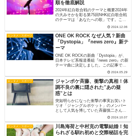
順を徹底解説
2024年紅白歌合戦のテーマと概要2024年
の大みそかを彩る第75回NHK紅白歌合戦
のテーマは「あなたへの歌」です。この
テーマには、一人一人に大切な歌がある
2024.12.06
という思いが込められています。幼い頃
に聴いた懐かしい歌、悲しい時に支えて
ONE OK ROCK なぜ人気？新曲
エンタメ・スポーツ
くれた歌、チ...
「Dystopia」『news zero』新テ
ーマ
ONE OK ROCKの新曲「Dystopia」が、
日本テレビ系報道番組『news zero』の新
テーマ曲に決定しました。この記事で
は、ONE OK ROCKの人気の秘密、新曲
2024.05.29
「Dystopia」の魅力、そしてメンバーの
プロフィールについて...
ジャンポケ斉藤、衝撃の真相！体
エンタメ・スポーツ
調不良の裏に隠された”あの疑
惑”とは
突如明らかになった衝撃の事実お笑いト
リオ「ジャングルポケット」のメンバー
として人気を博していた斉藤慎二さん
（41歳）が、思わぬ形で世間の注目を集
2024.10.07
めることになりました。2024年10月7
日、斉藤さんが20代女性への性的暴行容
川島海荷と中村克の電撃結婚！知
エンタメ・スポーツ
疑で書類送検された...
られざる馴れ初めと交際秘話を完