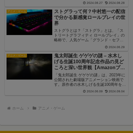
す。この記事では、PS5 Proの予約開始
2024.08.27
2024.08.28
日や販売日、そしてそのスペックについ
て詳しく解説します。発売日と...
ストグラって何？中村悠一の配信
アニメ・ゲーム
で分かる新感覚ロールプレイの世
界
ストグラとは？「ストグラ」とは、「ス
トリートグラフィティ ロールプレイ」の
略称で、人気ゲーム「グランド・セフ
ト・オートV（GTA5）」を基にした仮想
2024.06.29
都市「ロスサントス」で展開される新感
覚のメタバース×ロールプレイコンテンツ
鬼太郎誕生 ゲゲゲの謎 – 水木し
アニメ・ゲーム
です。プレイヤーは...
げる生誕100周年記念作品の見ど
ころと深い世界観【Amazonプラ
イムビデオで配信中】
「鬼太郎誕生 ゲゲゲの謎」は、2023年に
公開された劇場版アニメーション映画で
す。原作者の水木しげる生誕100周年を記
念して製作された本作は、人気キャラク
2024.06.09
2024.09.04
ター"ゲゲゲの鬼太郎"の誕生秘話を描い
ています。Amazonプライムビデオで配信
中の本...
ホーム
アニメ・ゲーム