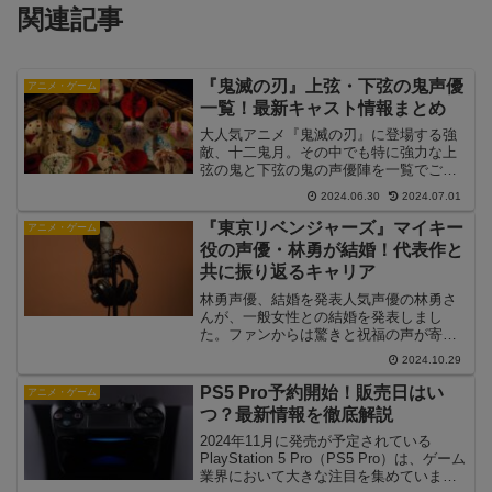
関連記事
『鬼滅の刃』上弦・下弦の鬼声優
アニメ・ゲーム
一覧！最新キャスト情報まとめ
大人気アニメ『鬼滅の刃』に登場する強
敵、十二鬼月。その中でも特に強力な上
弦の鬼と下弦の鬼の声優陣を一覧でご紹
介します。個性豊かなキャラクターたち
2024.06.30
2024.07.01
を演じる豪華声優陣にも注目です。上弦
の鬼声優一覧上弦の鬼は鬼舞辻無惨配下
『東京リベンジャーズ』マイキー
アニメ・ゲーム
の最強の鬼たちです。その...
役の声優・林勇が結婚！代表作と
共に振り返るキャリア
林勇声優、結婚を発表人気声優の林勇さ
んが、一般女性との結婚を発表しまし
た。ファンからは驚きと祝福の声が寄せ
られています。林さんは自身のSNSで
2024.10.29
「皆様に支えられて、新たな人生の一歩
を踏み出すことができました」とコメン
PS5 Pro予約開始！販売日はい
アニメ・ゲーム
トを発表。相手の女性は一般...
つ？最新情報を徹底解説
2024年11月に発売が予定されている
PlayStation 5 Pro（PS5 Pro）は、ゲーム
業界において大きな注目を集めていま