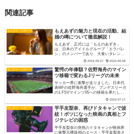
関連記事
もえあずの魅力と現在の活動、結
エンタメ・スポーツ
婚の噂について徹底解説！
もえあず、正式には「もえのあずき」
は、日本のアイドルグループ「エラバレ
シ」のメンバーであり、大食いタレント
としても知られています。彼女の魅力的
2024.06.07
2024.06.08
な笑顔と驚異的な食べっぷりは、多くの
ファンを魅了しています。この記事で
驚愕の年俸額？佐野海舟のマイン
エンタメ・スポーツ
は、もえあずの魅力、現在の活...
ツ移籍で変わるJリーグの未来
サッカー界に衝撃が走りました。日本代
表MFの佐野海舟選手が、ブンデスリーガ
の1.FSVマインツ05への移籍を果たした
のです。この移籍は、Jリーグの未来にど
2024.07.17
のような影響を与えるのでしょうか？そ
して、佐野選手の年俸はどれほどのもの
平手友梨奈、再びドタキャンで波
エンタメ・スポーツ
なのでしょうか...
紋！ボツになった映画の真相とフ
ジテレビの困惑
平手友梨奈の突然のドタキャンが映画界
に衝撃元欅坂46のエース・平手友梨奈さ