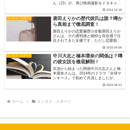
ん（23）が、再び映画撮影をドタキャン
したことが明らかになりました。この出
2024.10.18
来事は、映画業界に大きな波紋を広げて
います。平手さんは、フジテレビが企画
唐田えりかの歴代彼氏は誰？噂か
エンタメ・スポーツ
した新作映画に主演と...
ら真相まで徹底調査！
唐田えりかの恋愛遍歴の全貌唐田えりか
さんは、その透明感と独特な存在感で注
目されてきた女優です。ただし恋愛面で
は「事実」と「噂」が混在して報じられ
2025.09.08
ており、整理しないと混乱しやすいテー
マでもあります。本記事では、一次報道
中川大志と橋本環奈の関係は？噂
エンタメ・スポーツ
や所属事務所のコメントに...
の彼女説を徹底解剖！
共演から始まった関係中川大志さんと橋
本環奈さんは、2014年のドラマ『水球ヤ
ンキース』で初めて共演しましたが、そ
の時は特に親密な関係には発展しません
2024.08.23
でした。しかし、2022年に公開された映
画『ブラックナイトパレード』で再び共
演し、ここから関...
ホーム
エンタメ・スポーツ