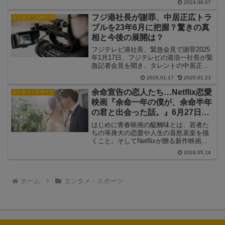
2024.08.07
ースは多くの人々を驚かせましたが、そ
の背景にはどのような経緯があったので
フジ港社長が謝罪、中居正広トラ
エンタメ・スポーツ
しょうか...
ブルを23年6月に把握？驚きの真
相と今後の展開は？
フジテレビ港社長、緊急会見で謝罪2025
年1月17日、フジテレビの港浩一社長が緊
急記者会見を開き、タレントの中居正広
氏をめぐる女性トラブルについて謝罪し
2025.01.17
2025.01.23
ました。港社長は「一連の報道により、
視聴者の皆様をはじめ、関係者の皆様に
余命宣告の恋人たち…Netflix恋愛
エンタメ・スポーツ
多大なご迷惑、ご...
映画『余命一年の僕が、余命半年
の君と出会った話。』6月27日独
占配信!永瀬廉&出口夏希の切ない
はじめに青春映画の醍醐味とは、若者た
恋に酔いしれろ
ちの等身大の恋愛や人生の喜怒哀楽を描
くこと。そしてNetflixが贈る新作映画
『余命一年の僕が、余命半年の君と出会
2024.05.14
った話。』は、まさにそんな要素を全て
詰め込んだ作品です。期限付きの人生に
逆らい、懸命に生き...
ホーム
エンタメ・スポーツ