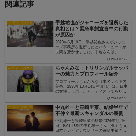
関連記事
手越祐也がジャニーズを退所した
エンタメ・スポーツ
真相とは？緊急事態宣言中の行動
が原因か
2020年6月19日、手越祐也さんがジャニ
ーズ事務所を退所したというニュースが
世間を驚かせました。手越さんは、
NEWSのメンバーとして長年活動してき
2024.07.22
ましたが、なぜこのタイミングで退所す
ることになったのでしょうか。この記事
ちゃんみな：トリリンガルラッパ
エンタメ・スポーツ
では、手越祐也さんの...
ーの魅力とプロフィール紹介
プロフィールちゃんみな（本名：乙茂内
美奈、1998年10月14日生まれ）は、日本
の女性ラッパー、アーティストであり、
その多才な才能と独自のスタイルで注目
2024.07.08
を集めています。彼女は東京都練馬区出
身で、「練馬のビヨンセ」とも呼ばれて
中丸雄一と笹崎里菜、結婚半年で
エンタメ・スポーツ
います。ちゃん...
不仲？最新スキャンダルの裏側
中丸雄一と笹崎里菜の結婚2024年1月16
日、KAT-TUNの中丸雄一さん（40）と元
日本テレビアナウンサーの笹崎里菜さん
（31）が結婚を発表しました。このニュ