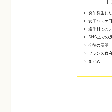
目
突如発生し
女子バスケ
選手村での
SNS上での
今後の展望
フランス政
まとめ