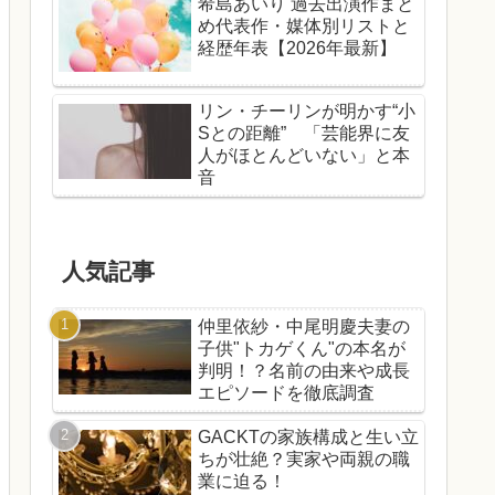
希島あいり 過去出演作まと
め代表作・媒体別リストと
経歴年表【2026年最新】
リン・チーリンが明かす“小
Sとの距離” 「芸能界に友
人がほとんどいない」と本
音
人気記事
仲里依紗・中尾明慶夫妻の
子供"トカゲくん"の本名が
判明！？名前の由来や成長
エピソードを徹底調査
GACKTの家族構成と生い立
ちが壮絶？実家や両親の職
業に迫る！