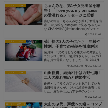
属事務所のSTARTO ENTERTAINMENT
によると、永瀬さんは5月2...
ちゃんみな、第1子女児出産を報
エンタメ・スポーツ
告！「I love you, my princess」
の愛溢れるメッセージに反響
喜びの報告：ちゃんみなが第1子女児を出
産 この投稿をInstagramで見る ちゃんみ
な CHANMINA(@minachanxx)がシェアし
た投稿人気ラッパー・シンガーのちゃん
2024.11.01
みな（26）が、2024年11月1日、自身の
Instagram...
菊川怜の3人の子供たち – 年齢や
エンタメ・スポーツ
性別、子育ての秘訣を徹底解説
菊川怜、3児の母となる東大卒の才媛とし
て知られる女優・菊川怜さんが、3人の子
供を持つ母親になりました。2017年4月に
実業家の穐田誉輝さんと結婚した菊川さ
2024.11.06
2024.12.17
んは、その後3人の子供を出産していま
す。菊川さんの子育て journey は以下の
山田裕貴、結婚相手は西野七瀬！
エンタメ・スポーツ
よう...
二人の馴れ初めと結婚生活
俳優として多くのファンを魅了している
山田裕貴さんが、ついに結婚を発表しま
した。お相手は元乃木坂46のメンバーで
あり、現在は女優として活躍している西
2024.06.17
野七瀬さんです。本記事では、山田裕貴
さんと西野七瀬さんの馴れ初めや結婚生
大山のぶ代、声優への道 – コンプ
エンタメ・スポーツ
活について、詳細にご紹...