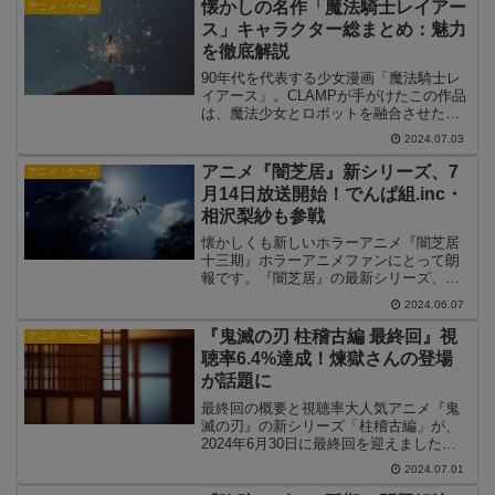
懐かしの名作「魔法騎士レイアー
アニメ・ゲーム
ス」キャラクター総まとめ：魅力
を徹底解説
90年代を代表する少女漫画「魔法騎士レ
イアース」。CLAMPが手がけたこの作品
は、魔法少女とロボットを融合させた斬
新な設定で多くのファンを魅了しまし
2024.07.03
た。今回は、この名作に登場する魅力的
なキャラクターたちを総まとめし、その
アニメ『闇芝居』新シリーズ、7
アニメ・ゲーム
魅力を徹底解説します...
月14日放送開始！でんぱ組.inc・
相沢梨紗も参戦
懐かしくも新しいホラーアニメ『闇芝居
十三期』ホラーアニメファンにとって朗
報です。『闇芝居』の最新シリーズ、
『闇芝居 十三期』が2024年7月14日から
2024.06.07
テレビ東京で放送開始されることが発表
されました。今回の新シリーズも、紙芝
『鬼滅の刃 柱稽古編 最終回』視
アニメ・ゲーム
居形式で都市伝説...
聴率6.4%達成！煉獄さんの登場
が話題に
最終回の概要と視聴率大人気アニメ『鬼
滅の刃』の新シリーズ「柱稽古編」が、
2024年6月30日に最終回を迎えました。
フジテレビ系で放送された60分スペシャ
2024.07.01
ルは、平均視聴率6.4%（関東地区、ビデ