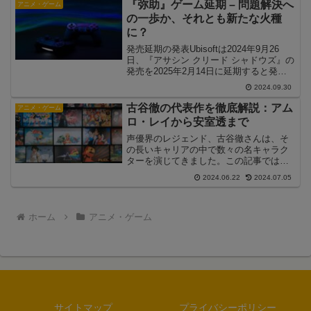
オリサーチ調べ）を記録し、多くの視聴
『弥助』ゲーム延期 – 問題解決へ
アニメ・ゲーム
者を魅了しま...
の一歩か、それとも新たな火種
に？
発売延期の発表Ubisoftは2024年9月26
日、『アサシン クリード シャドウズ』の
発売を2025年2月14日に延期すると発表
しました。当初は2024年11月15日に世界
2024.09.30
同時発売の予定でしたが、約3ヶ月の延期
となりました。延期の理由につ...
古谷徹の代表作を徹底解説：アム
アニメ・ゲーム
ロ・レイから安室透まで
声優界のレジェンド、古谷徹さんは、そ
の長いキャリアの中で数々の名キャラク
ターを演じてきました。この記事では、
彼の代表作を中心に、その魅力と影響力
2024.06.22
2024.07.05
を詳しく解説します。1. アムロ・レイ
（『機動戦士ガンダム』）古谷徹さんの
代表作として真っ先に挙...
ホーム
アニメ・ゲーム
サイトマップ
プライバシーポリシー