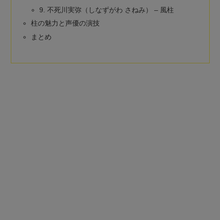
9. 不死川実弥（しなずがわ さねみ） – 風柱
柱の魅力と声優の演技
まとめ