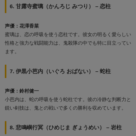
6. 甘露寺蜜璃（かんろじ みつり） – 恋柱
声優：花澤香菜
蜜璃は、恋の呼吸を使う恋柱です。彼女の明るく愛らしい
性格と強力な戦闘能力は、鬼殺隊の中でも特に目立ってい
ます。
7. 伊黒小芭内（いぐろ おばない） – 蛇柱
声優：鈴村健一
小芭内は、蛇の呼吸を使う蛇柱です。彼の冷静な判断力と
鋭い剣技は、鬼との戦いで多くの勝利を収めています。
8. 悲鳴嶼行冥（ひめじま ぎょうめい） – 岩柱