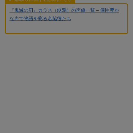
『鬼滅の刃』カラス（鎹鴉）の声優一覧 – 個性豊か
な声で物語を彩る名脇役たち