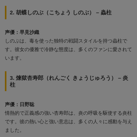
2. 胡蝶しのぶ（こちょう しのぶ） – 蟲柱
声優：早見沙織
しのぶは、毒を使った独特の戦闘スタイルを持つ蟲柱で
す。彼女の優雅で冷静な態度は、多くのファンに愛されて
います。
3. 煉獄杏寿郎（れんごく きょうじゅろう） – 炎
柱
声優：日野聡
情熱的で正義感の強い杏寿郎は、炎の呼吸を駆使する炎柱
です。彼の熱い心と強い意志は、多くの人々に感動を与え
ました。