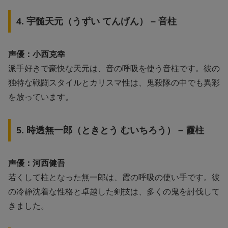
4. 宇髄天元（うずい てんげん） – 音柱
声優：小西克幸
派手好きで豪快な天元は、音の呼吸を使う音柱です。彼の
独特な戦闘スタイルとカリスマ性は、鬼殺隊の中でも異彩
を放っています。
5. 時透無一郎（ときとう むいちろう） – 霞柱
声優：河西健吾
若くして柱となった無一郎は、霞の呼吸の使い手です。彼
の冷静沈着な性格と卓越した剣技は、多くの鬼を討伐して
きました。