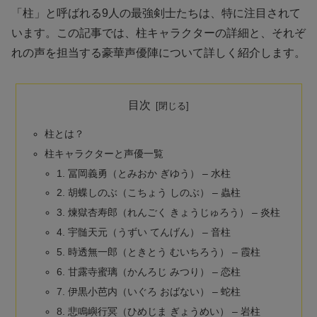
「柱」と呼ばれる9人の最強剣士たちは、特に注目されて
います。この記事では、柱キャラクターの詳細と、それぞ
れの声を担当する豪華声優陣について詳しく紹介します。
目次
柱とは？
柱キャラクターと声優一覧
1. 冨岡義勇（とみおか ぎゆう） – 水柱
2. 胡蝶しのぶ（こちょう しのぶ） – 蟲柱
3. 煉獄杏寿郎（れんごく きょうじゅろう） – 炎柱
4. 宇髄天元（うずい てんげん） – 音柱
5. 時透無一郎（ときとう むいちろう） – 霞柱
6. 甘露寺蜜璃（かんろじ みつり） – 恋柱
7. 伊黒小芭内（いぐろ おばない） – 蛇柱
8. 悲鳴嶼行冥（ひめじま ぎょうめい） – 岩柱