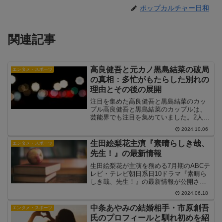
ポップカルチャー日和
関連記事
高良健吾と元カノ黒島結菜の破局
エンタメ・スポーツ
の真相：多忙がもたらした別れの
理由とその後の展開
注目を集めた高良健吾と黒島結菜のカッ
プル高良健吾と黒島結菜のカップルは、
芸能界でも注目を集めていました。2人の
出会いは2015年のNHK大河ドラマ『花燃
2024.10.06
ゆ』での共演でした。当時、高良健吾は
27歳、黒島結菜は18歳で、10歳の年齢差
生田絵梨花主演『素晴らしき哉、
エンタメ・スポーツ
がありまし...
先生！』の最新情報
生田絵梨花が主演を務める7月期のABCテ
レビ・テレビ朝日系日10ドラマ『素晴ら
しき哉、先生！』の最新情報が公開され
ました。本作は、生田絵梨花が地上波連
2024.06.18
続ドラマで初めて主演を務める作品であ
り、彼女の新たな挑戦として注目されて
中条あやみの結婚相手・市原創吾
エンタメ・スポーツ
います。ドラマの概...
氏のプロフィールと馴れ初めを紹