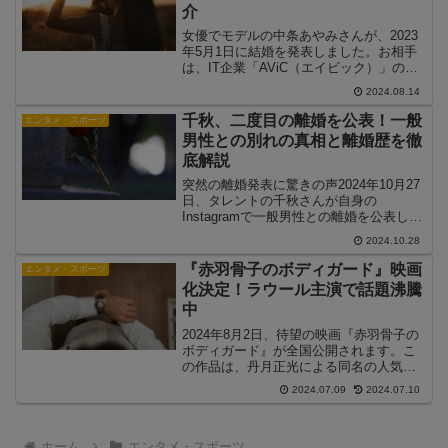
介
女優でモデルの中条あやみさんが、2023
年5月1日に結婚を発表しました。お相手
は、IT企業「AViC（エイビック）」の代
表取締役社長である市原創吾さんです。
2024.08.14
この記事では、市原創吾さんのプロフィ
ールと、お二人の馴れ初めについて詳し
千秋、二度目の離婚を公表！一般
エンタメ・スポーツ
く紹介します...
男性との別れの真相と離婚歴を徹
底解説
突然の離婚発表に驚きの声2024年10月27
日、タレントの千秋さんが自身の
Instagramで一般男性との離婚を公表しま
した。53歳の誕生日を迎えた翌日のこの
2024.10.28
発表に、多くのファンや関係者が驚きを
隠せない様子です。千秋さんは投稿で
『赤羽骨子のボディガード』映画
エンタメ・スポーツ
「夫とはずっ...
化決定！ラウール主演で話題沸騰
中
2024年8月2日、待望の映画『赤羽骨子の
ボディガード』が全国公開されます。こ
の作品は、丹月正光による同名の人気漫
画を原作とし、Snow Manのラウールが主
2024.07.09
2024.07.10
演を務めることで大きな話題となってい
ます。この記事では、映画の詳細やキャ
スト、見ど...
ホーム
エンタメ・スポーツ