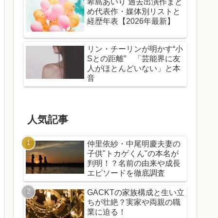
希島あいり 過去出演作まと
め代表作・媒体別リストと
経歴年表【2026年最新】
リン・チーリンが明かす“小
Sとの距離” 「芸能界に友
人がほとんどいない」と本
音
人気記事
仲里依紗・中尾明慶夫妻の
子供"トカゲくん"の本名が
判明！？名前の由来や成長
エピソードを徹底調査
GACKTの家族構成と生い立
ちが壮絶？実家や両親の職
業に迫る！