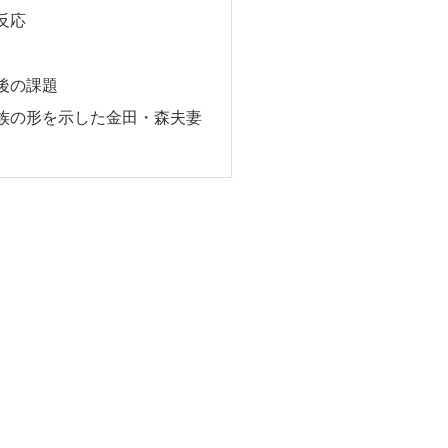
反応
後の課題
族の形を示した金田・森夫妻