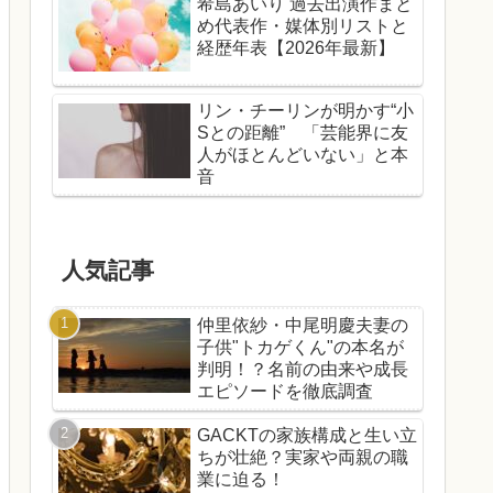
希島あいり 過去出演作まと
め代表作・媒体別リストと
経歴年表【2026年最新】
リン・チーリンが明かす“小
Sとの距離” 「芸能界に友
人がほとんどいない」と本
音
人気記事
仲里依紗・中尾明慶夫妻の
子供"トカゲくん"の本名が
判明！？名前の由来や成長
エピソードを徹底調査
GACKTの家族構成と生い立
ちが壮絶？実家や両親の職
業に迫る！