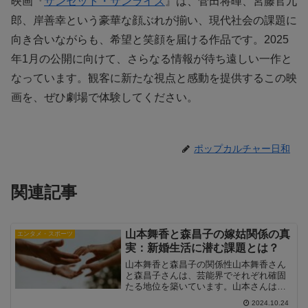
映画『
サンセット・サンライズ
』は、菅田将暉、宮藤官九
郎、岸善幸という豪華な顔ぶれが揃い、現代社会の課題に
向き合いながらも、希望と笑顔を届ける作品です。2025
年1月の公開に向けて、さらなる情報が待ち遠しい一作と
なっています。観客に新たな視点と感動を提供するこの映
画を、ぜひ劇場で体験してください。
ポップカルチャー日和
関連記事
山本舞香と森昌子の嫁姑関係の真
エンタメ・スポーツ
実：新婚生活に潜む課題とは？
山本舞香と森昌子の関係性山本舞香さん
と森昌子さんは、芸能界でそれぞれ確固
たる地位を築いています。山本さんは若
手女優として多くのドラマや映画に出演
2024.10.24