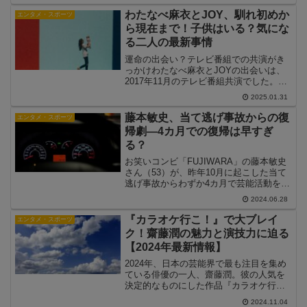
し、森さんは昭和を代表する歌手であ
り、現在も多方面で活躍しています。二
わたなべ麻衣とJOY、馴れ初めか
エンタメ・スポーツ
人が家族となった背景には、...
ら現在まで！子供はいる？気にな
る二人の最新事情
運命の出会い？テレビ番組での共演がき
っかけわたなべ麻衣とJOYの出会いは、
2017年11月のテレビ番組共演でした。番
組の内容は、Instagramの投稿をおしゃれ
2025.01.31
にするというもので、JOYがInstagramが
ダサい芸能人として呼ばれ、わた...
藤本敏史、当て逃げ事故からの復
エンタメ・スポーツ
帰劇—4カ月での復帰は早すぎ
る？
お笑いコンビ「FUJIWARA」の藤本敏史
さん（53）が、昨年10月に起こした当て
逃げ事故からわずか4カ月で芸能活動を再
開しました。この迅速な復帰に対して、
2024.06.28
世間からは賛否両論が巻き起こっていま
す。本記事では、事故の詳細、復帰まで
『カラオケ行こ！』で大ブレイ
エンタメ・スポーツ
の経緯、そし...
ク！齋藤潤の魅力と演技力に迫る
【2024年最新情報】
2024年、日本の芸能界で最も注目を集め
ている俳優の一人、齋藤潤。彼の人気を
決定的なものにした作品『カラオケ行
こ！』について、その魅力と齋藤潤の演
2024.11.04