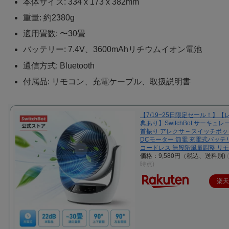
本体サイズ: 334 x 173 x 382mm
重量: 約2380g
適用畳数: 〜30畳
バッテリー: 7.4V、3600mAhリチウムイオン電池
通信方式: Bluetooth
付属品: リモコン、充電ケーブル、取扱説明書
【7/19~25日限定セール！】【
典あり】SwitchBot サーキュレ
首振り アレクサ – スイッチボット
DCモーター 節電 充電式バッテ
コードレス 無段階風量調整 リ
価格：9,580円（税込、送料別)
時点)
楽