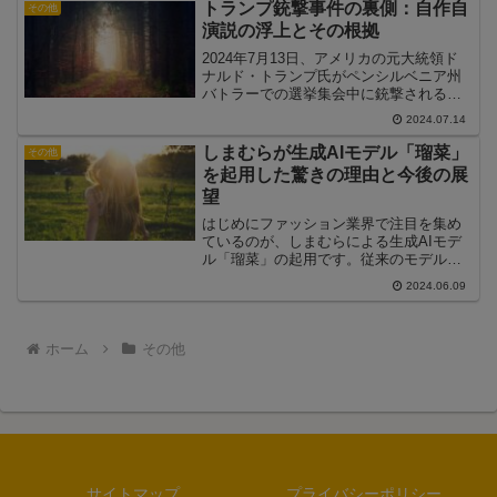
レス・マヌエル・ロペス・オブラドール
トランプ銃撃事件の裏側：自作自
その他
大統領の後継者として...
演説の浮上とその根拠
2024年7月13日、アメリカの元大統領ド
ナルド・トランプ氏がペンシルベニア州
バトラーでの選挙集会中に銃撃されると
いう衝撃的な事件が発生しました。この
2024.07.14
事件は全米に大きな波紋を広げ、政治的
な影響も避けられない状況となっていま
しまむらが生成AIモデル「瑠菜」
その他
す。しかし、この事...
を起用した驚きの理由と今後の展
望
はじめにファッション業界で注目を集め
ているのが、しまむらによる生成AIモデ
ル「瑠菜」の起用です。従来のモデルと
は一線を画す、AIによって生成された架
2024.06.09
空のモデルを広告やSNSで活用する試み
は、業界に新風を吹き込む革新的な取り
組みと言えるでしょ...
ホーム
その他
サイトマップ
プライバシーポリシー