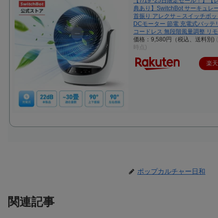
【7/19~25日限定セール！】【
典あり】SwitchBot サーキュレ
首振り アレクサ – スイッチボット
DCモーター 節電 充電式バッテ
コードレス 無段階風量調整 リ
価格：9,580円（税込、送料別)
時点)
楽
ポップカルチャー日和
関連記事