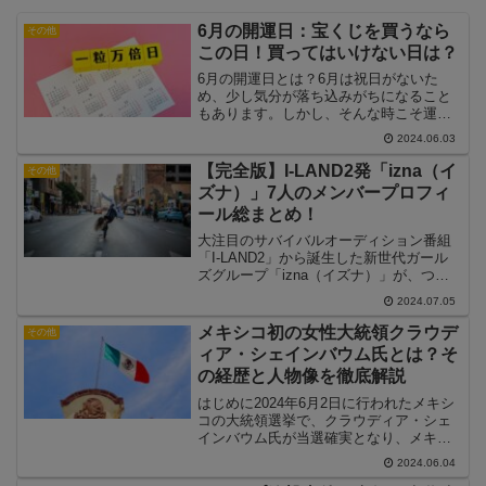
6月の開運日：宝くじを買うなら
その他
この日！買ってはいけない日は？
6月の開運日とは？6月は祝日がないた
め、少し気分が落ち込みがちになること
もあります。しかし、そんな時こそ運を
開くチャンスです。特に、宝くじを購入
2024.06.03
する際には、縁起の良い日を選ぶことで
運気を引き寄せることができます。この
【完全版】I-LAND2発「izna（イ
その他
記事では、2024年6月...
ズナ）」7人のメンバープロフィ
ール総まとめ！
大注目のサバイバルオーディション番組
「I-LAND2」から誕生した新世代ガール
ズグループ「izna（イズナ）」が、つい
にデビューを果たしました。BLACKPINK
2024.07.05
を世に送り出したTEDDYがプロデュース
を手掛けるということで、デビュー前か
メキシコ初の女性大統領クラウデ
その他
ら...
ィア・シェインバウム氏とは？そ
の経歴と人物像を徹底解説
はじめに2024年6月2日に行われたメキシ
コの大統領選挙で、クラウディア・シェ
インバウム氏が当選確実となり、メキシ
コ初の女性大統領が誕生する見通しで
2024.06.04
す。シェインバウム氏は、現職のアンド