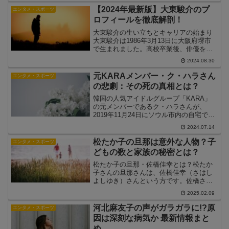
させてきました。今回は、木村慧人がダ
【2024年最新版】大東駿介のプ
エンタメ・スポーツ
ンサーを目指した理由と、...
ロフィールを徹底解剖！
大東駿介の生い立ちとキャリアの始まり
大東駿介は1986年3月13日に大阪府堺市
で生まれました。高校卒業後、俳優を志
して上京し、芸能事務所のオーディショ
2024.08.30
ンでグランプリを受賞したことをきっか
けに芸能界入りしました。2005年にはテ
元KARAメンバー・ク・ハラさん
エンタメ・スポーツ
レビドラマ「野...
の悲劇：その死の真相とは？
韓国の人気アイドルグループ「KARA」
の元メンバーであるク・ハラさんが、
2019年11月24日にソウル市内の自宅で亡
くなりました。彼女の死は自殺と見られ
2024.07.14
ており、その背景には様々な要因が絡ん
でいるとされています。本記事では、
松たか子の旦那は意外な人物？子
エンタメ・スポーツ
ク・ハラさんの生涯...
どもの数と家族の秘密とは？
松たか子の旦那・佐橋佳幸とは？松たか
子さんの旦那さんは、佐橋佳幸（さはし
よしゆき）さんという方です。佐橋さん
は1961年9月7日生まれの東京都出身で、
2025.02.09
ギタリストや音楽プロデューサーとして
活躍しています。実は佐橋さん、音楽業
河北麻友子の声がガラガラに!?原
エンタメ・スポーツ
界では「日本一忙...
因は深刻な病気か 最新情報まと
め