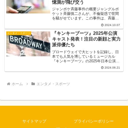
憶測が飛び交う
ジャンポケ斉藤事件の概要ジャングルポ
ケット斉藤慎二さんが、不倫疑惑で世間
を騒がせています。この事件は、斉藤さ
んが既婚者でありながら、別の女性と親
2024.10.07
密な関係にあったのではないかという疑
惑から始まりました。斉藤さんは2021年
『キンキーブーツ』2025年公演
エンタメ・スポーツ
に一般女性と結婚して...
キャスト発表！注目の新顔と実力
派俳優たち
ブロードウェイで大ヒットを記録し、日
本でも人気を博しているミュージカル
『キンキーブーツ』の2025年日本公演の
キャストが発表されました。今回の公演
2024.06.21
では、注目の新顔と実力派俳優たちが集
結し、新たな魅力を見せてくれることで
しょう。本記事では、2...
ホーム
エンタメ・スポーツ
サイトマップ
プライバシーポリシー