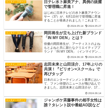
日テレ水卜麻美アナ、異例の抜擢
エンタメ・スポーツ
で管理職に昇進！
はじめに日本テレビの水卜麻美アナウン
サー（37）が、6月1日付で管理職に昇進
することが発表されました！これまでは
一般社員の「主任」として勤務していま
2024.05.14
2024.05.27
したが、6月以降は社内で新設される役職
「チーフスペシャリスト」に就任しま
岡田将生が立ち上げた新ブランド
エンタメ・スポーツ
す。水卜麻美アナのこ...
「IN MY DEN」とは？
俳優の岡田将生が、アーティストのよね
もとよねと共に新たなクリエイティブブ
ランド「IN MY DEN」（インマイデン）
を立ち上げました。このブランドは、岡
2024.06.19
2024.09.25
田将生にとって初めてのブランドであ
り、彼のクリエイティブな一面を存分に
志田未来と山田涼介、17年ぶりの
エンタメ・スポーツ
発揮したプロジェク...
共演！『ビリオン×スクール』で
再びタッグ
日本のエンターテインメント業界におい
て、ファン待望のニュースが飛び込んで
きました。志田未来と山田涼介が、17年
ぶりに共演することが決定しました。二
2024.06.14
人が再びタッグを組むのは、新ドラマ
『ビリオン×スクール』です。このニュー
ジャンポケ斉藤事件の相手女性は
エンタメ・スポーツ
スは、かつての名作『探...
誰？タレント説や番組AD説など