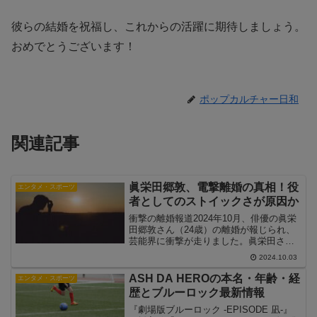
彼らの結婚を祝福し、これからの活躍に期待しましょう。
おめでとうございます！
ポップカルチャー日和
関連記事
眞栄田郷敦、電撃離婚の真相！役
エンタメ・スポーツ
者としてのストイックさが原因か
衝撃の離婚報道2024年10月、俳優の眞栄
田郷敦さん（24歳）の離婚が報じられ、
芸能界に衝撃が走りました。眞栄田さん
は2023年1月22日に一般女性と結婚を発
2024.10.03
表しましたが、わずか1年8カ月で別れを
選択したことが明らかになりました。こ
ASH DA HEROの本名・年齢・経
エンタメ・スポーツ
の突然の...
歴とブルーロック最新情報
『劇場版ブルーロック -EPISODE 凪-』