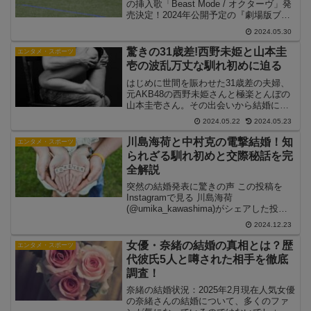
の挿入歌「Beast Mode / オクターヴ」発
売決定！2024年公開予定の『劇場版ブル
ーロック -EPISODE 凪-』では、ASH DA
2024.05.30
HEROが挿入歌「Beast Mode / オクタ...
驚きの31歳差!西野未姫と山本圭
エンタメ・スポーツ
壱の波乱万丈な馴れ初めに迫る
はじめに世間を賑わせた31歳差の夫婦、
元AKB48の西野未姫さんと極楽とんぼの
山本圭壱さん。その出会いから結婚に至
るまでの経緯には、波乱万丈な展開が隠
2024.05.22
2024.05.23
されています。今回は、この注目の夫婦
の"馴れ初め"を中心に、詳しく紐解いて
川島海荷と中村克の電撃結婚！知
エンタメ・スポーツ
いきたいと思いま...
られざる馴れ初めと交際秘話を完
全解説
突然の結婚発表に驚きの声 この投稿を
Instagramで見る 川島海荷
(@umika_kawashima)がシェアした投稿
2024年12月23日、女優の川島海荷さんと
2024.12.23
競泳選手の中村克さんが結婚を発表しま
した。この予想外のニュースに、ファン
女優・奈緒の結婚の真相とは？歴
エンタメ・スポーツ
や...
代彼氏5人と噂された相手を徹底
調査！
奈緒の結婚状況：2025年2月現在人気女優
の奈緒さんの結婚について、多くのファ