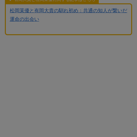
松岡茉優と有岡大貴の馴れ初め：共通の知人が繋いだ
運命の出会い