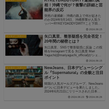
RYKEYDADDYDIRTY逮捕の真
に宮本亞...
相！沖縄で何が？衝撃の詳細と芸
能界の反応
突然の逮捕劇：沖縄の路上で何が起きた
のか2024年9月14日、沖縄県警が人気ラ
ッパーRYKEYDADDYDIRTYこと下田ム
トアリツキー容疑者（36）を逮捕したと
2024.09.15
いうニュースが飛び込んできました。逮
捕容疑は暴行。事件は同日午前5時頃、沖
矢口真里、整形疑惑を完全否定！
エンタメ・スポーツ
縄県...
20年間の秘密とは？
矢口真里、SNSで整形疑惑に反論 この投
稿をInstagramで見る 矢口真里 Mari
Yaguchi(@mariyaguchi_official)がシェア
した投稿元モーニング娘。のメンバーと
2024.09.15
して活躍し、現在はタレントとして幅広
く活動する...
NewJeans、日本デビューシング
エンタメ・スポーツ
ル『Supernatural』の全貌と注目
ポイント
韓国の人気ガールズグループ、NewJeans
がついに日本デビューを果たしました。
2024年6月21日にリリースされた日本デ
ビューシングル『Supernatural』は、ファ
2024.06.23
2024.06.26
ン待望の作品であり、その全貌と注目ポ
イントを詳しく紹介します。デビュ...