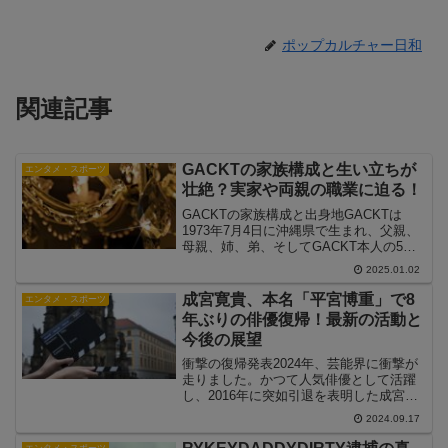
ポップカルチャー日和
関連記事
GACKTの家族構成と生い立ちが
エンタメ・スポーツ
壮絶？実家や両親の職業に迫る！
GACKTの家族構成と出身地GACKTは
1973年7月4日に沖縄県で生まれ、父親、
母親、姉、弟、そしてGACKT本人の5人
家族で育ちました。3人兄弟の真ん中とし
2025.01.02
て、幼少期を沖縄県で過ごしましたが、
両親の離婚後、母親の出身地である滋賀
成宮寛貴、本名「平宮博重」で8
エンタメ・スポーツ
県に移り...
年ぶりの俳優復帰！最新の活動と
今後の展望
衝撃の復帰発表2024年、芸能界に衝撃が
走りました。かつて人気俳優として活躍
し、2016年に突如引退を表明した成宮寛
貴さんが、本名の平宮博重として8年ぶり
2024.09.17
に俳優業に復帰することが明らかになっ
たのです。成宮さんは2000年、18歳の時
エンタメ・スポーツ